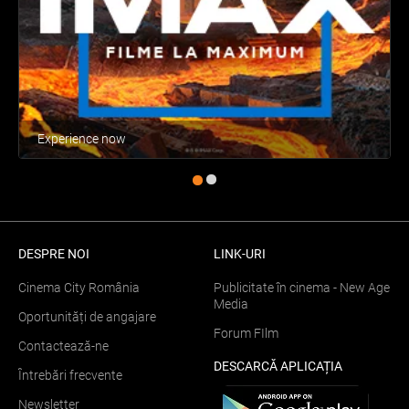
Experience now
DESPRE NOI
LINK-URI
Cinema City România
Publicitate în cinema - New Age
Media
Oportunități de angajare
Forum FIlm
Contactează-ne
DESCARCĂ APLICAȚIA
Întrebări frecvente
Newsletter