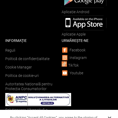
Aplicație Android
Aplicație Apple
INFORMAȚIE
URMĂREȘTE-NE
Facebook
Reguli
Instagram
Politică de confidențialitate
TikTok
Cookie Manager
Youtube
Politica de cookie-uri
Autoritatea Națională pentru
Protecția Consumatorilor
Soluționarea Alternativă a
Litigiilor
By clicking “Accept All Cookies”, you agree to the storing of