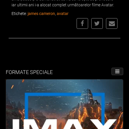
iar ultimii ani i-a alocat complet următoarelor filme Avatar.
Etichete:
james cameron
,
avatar
FORMATE SPECIALE
PORNE