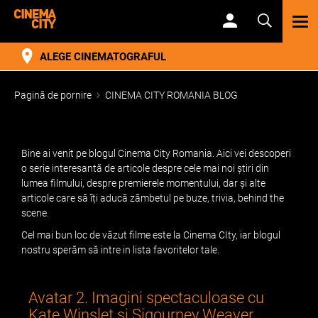
TOG
NAV
ALEGE CINEMATOGRAFUL
Pagină de pornire
CINEMA CITY ROMANIA BLOG
Bine ai venit pe blogul Cinema City Romania. Aici vei descoperi
o serie interesantă de articole despre cele mai noi știri din
lumea filmului, despre premierele momentului, dar și alte
articole care să îți aducă zâmbetul pe buze, trivia, behind the
scene.
Cel mai bun loc de văzut filme este la Cinema CIty, iar blogul
nostru sperăm să intre in lista favoritelor tale.
Avatar 2. Imagini spectaculoase cu
Kate Winslet si Sigourney Weaver,