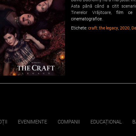
Asta până când a citit scenari
Tinerelor Vrăjitoare
, film ce 
cinematografice.
Etichete:
craft: the legacy
,
2020
,
Da
ȚII
EVENIMENTE
COMPANII
EDUCAȚIONAL
B