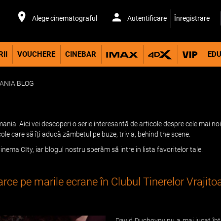
Alege cinematograful
Autentificare
Înregistrare
II
VOUCHERE
CINEBAR
EDU
ANIA BLOG
nia. Aici vei descoperi o serie interesantă de articole despre cele mai noi 
cole care să îți aducă zâmbetul pe buze, trivia, behind the scene.
inema CIty, iar blogul nostru sperăm să intre in lista favoritelor tale.
ce pe marile ecrane în Clubul Tinerelor Vrajitoa
David Duchovny nu a mai jucat într