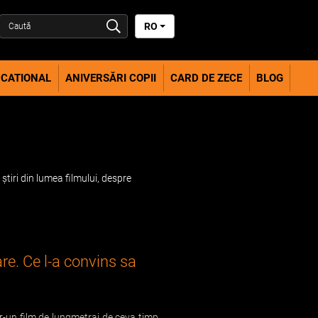
RO
CATIONAL
ANIVERSĂRI COPII
CARD DE ZECE
BLOG
știri din lumea filmului, despre
re. Ce l-a convins sa
-un film de lungmetraj de ceva timp.