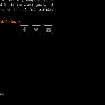
ul filmului
The Craft:Legacy/Clubul
l-a convins să reia proiectele
vid Duchovny
AR