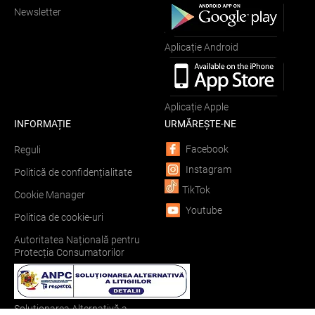
Newsletter
Aplicație Android
Aplicație Apple
INFORMAȚIE
URMĂREȘTE-NE
Facebook
Reguli
Instagram
Politică de confidențialitate
TikTok
Cookie Manager
Youtube
Politica de cookie-uri
Autoritatea Națională pentru
Protecția Consumatorilor
Soluționarea Alternativă a