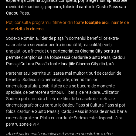
experiență cinematografică completă, poți alege mult apreciatele
meniuri de nachos și popcorn, folosind cardurile Gusto Pass sau
Cadou Pass.
Poți consulta programul filmelor din toate
locațiile aici
, înainte de
a ne vizita în cinema.
Sodexo România, lider de piaţă în domeniul beneficiilor extra-
salariale și a serviciilor pentru îmbunătăţirea calităţii vieții
angajaţilor, a încheiat un
parteneriat cu Cinema City pentru a
permite clienților săi să folosească cardurile Gusto Pass, Cadou
Pass şi Cultura Pass în toate locațiile Cinema City din ţară.
Parteneriatul permite utilizarea mai multor tipuri de carduri de
beneficii Sodexo în cinematografe, oferind fanilor
cinematografului posibilitatea de a se bucura de momente
speciale, de petrecere a timpului liber şi de relaxare. Utilizatorii
Sodexo pot cumpăra bilete de film de la casele de bilete ale
cinematografelor cu cardurile Cadou Pass și Cultura Pass și pot
folosi cardurile Gusto Pass și Cadou Pass în zona de snack bar a
cinematografelor. Plata cu cardurile Sodexo este disponibilă şi
pentru zonele VIP.
„
Acest parteneriat consolidează viziunea noastră de a oferi