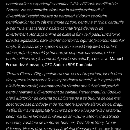
beneficiarilor o experiență semnificativă în călătoria lor alături de
Sodexo. Ne concentrăm eforturile în direcţia extinderii și
diversificării rețelei noastre de parteneri și dorim sa oferim
beneficiarilor nostri cât mai multe opțiuni pentru a-și folosi cardurile
și pentru a-şi satisface o paleta cât mai largă de nevoi de
divertisment. Achiziția online de bilete la film va fi pasul următor în
direcția digitalizării, care va oferi confort și siguranță consumatorilor
noștri. În același timp, sperăm ca prin această inițiativă să putem
aduce puțină speranță și bucurie pe chipurile oamenilor, măcar
pentru câteva ore, în contextul pandemic actua
l”, a declarat
Manuel
Fernandez Amezaga, CEO Sodexo BRS România.
“Pentru Cinema City, spectatorul este cel mai important, iar oferirea
de experiențe memorabile este prioritatea noastră. Într-o perioadă
plină de provocări, cinematograful rămâne spațiul cel mai potrivit
pentru relaxare și divertisment de calitate. Parteneriatul cu Sodexo
oferă iubitorilor de cinema posibilitatea de a se bucura de cele mai
spectaculoase producții și de momente speciale alături de cei dragi.
Astfel, fanii sunt așteptați la cinema pentru a lua parte la maratonul
celor mai bune filme ale finalului de an - Dune, Eternii, Casa Gucci,
Encanto, Vânătorii de fantome, Spencer, West Side Story, Omul-
Păianjen: Niciun drum spre casă, Matrix Renașterea
”, spune Ioana