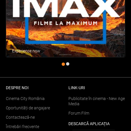
Experience now
DESPRE NOI
LINK-URI
Cinema City România
Publicitate în cinema - New Age
Media
Oportunități de angajare
Forum FIlm
Contactează-ne
DESCARCĂ APLICAȚIA
Întrebări frecvente