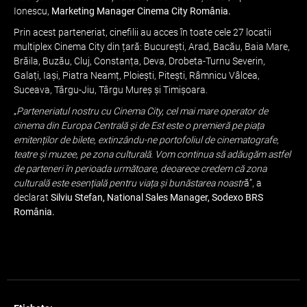
Ionescu,
Marketing Manager Cinema City România.
Prin acest parteneriat, cinefilii au acces în toate cele 27 locatii
multiplex Cinema City din țară: București, Arad, Bacău, Baia Mare,
Brăila, Buzău, Cluj, Constanța, Deva, Drobeta-Turnu Severin,
Galați, Iași, Piatra Neamț, Ploiești, Piteşti, Râmnicu Vâlcea,
Suceava, Târgu-Jiu, Târgu Mureş şi Timişoara.
„
Parteneriatul nostru cu Cinema City, cel mai mare operator de
cinema din Europa Centrală și de Est este o premieră pe piața
emitenților de bilete, extinzându-ne portofoliul de cinematografe,
teatre și muzee, pe zona culturală. Vom continua să adăugăm astfel
de parteneri în perioada următoare, deoarece credem că zona
culturală este esențială pentru viața și bunăstarea noastr
ă”, a
declarat
Silviu Stefan, National Sales Manager, Sodexo BRS
România.