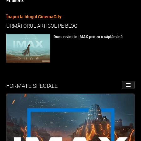
Etichete:
Înapoi la blogul CinemaCity
URMĂTORUL ARTICOL PE BLOG
Dune revine in IMAX pentru o săptămână
FORMATE SPECIALE
PORNE