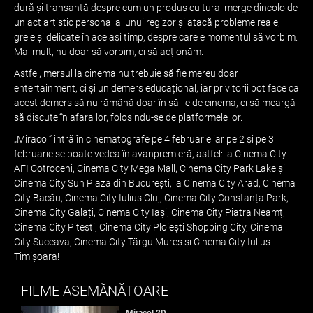
dură și tranșantă despre cum un produs cultural merge dincolo de
un act artistic personal al unui regizor și atacă probleme reale,
grele și delicate în același timp, despre care e momentul să vorbim.
Mai mult, nu doar să vorbim, ci să acționăm.
Astfel, mersul la cinema nu trebuie să fie mereu doar
entertainment, ci și un demers educațional, iar privitorii pot face ca
acest demers să nu rămână doar în sălile de cinema, ci să meargă
să discute în afara lor, folosindu-se de platformele lor.
„Miracol” intră în cinematografe pe 4 februarie iar pe 2 și pe 3
februarie se poate vedea în avanpremieră, astfel: la Cinema City
AFI Cotroceni, Cinema City Mega Mall, Cinema City Park Lake și
Cinema City Sun Plaza din București, la Cinema City Arad, Cinema
City Bacău, Cinema City Iulius Cluj, Cinema City Constanța Park,
Cinema City Galați, Cinema City Iași, Cinema City Piatra Neamț,
Cinema City Pitești, Cinema City Ploiești Shopping City, Cinema
City Suceava, Cinema City Târgu Mureș și Cinema City Iulius
Timișoara!
FILME ASEMĂNĂTOARE
Miracol 2D