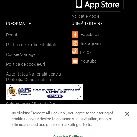
Aplicație Apple
INFORMAȚIE
URMĂREȘTE-NE
Facebook
Reguli
Instagram
Politică de confidențialitate
TikTok
Cookie Manager
Youtube
Politica de cookie-uri
Autoritatea Națională pentru
Protecția Consumatorilor
Soluționarea Alternativă a
Litigiilor
By clicking “Accept All Cookies”, you agree to the storing of
cookies on your device to enhance site navigation, analyze
site usage, and assist in our marketing efforts.
Soluționarea Online a Litigiilor
Cookies Settings