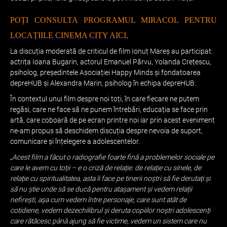
POȚI CONSULTA PROGRAMUL MIRACOL PENTRU
LOCAȚIILE CINEMA CITY AICI
,
La discuția moderată de criticul de film Ionuț Mareș au participat:
actrița Ioana Bugarin, actorul Emanuel Pârvu, Yolanda Crețescu,
psiholog, președintele Asociației Happy Minds și fondatoarea
depreHUB și Alexandra Marin, psiholog în echipa depreHUB.
În contextul unui film despre noi toți, în care fiecare ne putem
regăsi, care ne face să ne punem întrebări, educația se face prin
artă, care coboară de pe ecran printre noi iar prin acest eveniment
ne-am propus să deschidem discuția despre nevoia de suport,
comunicare și înțelegere a adolescentelor.
„
Acest film a făcut o radiografie foarte fină a problemelor sociale pe
care le avem cu toții – e o criză de relație: de relație cu sinele, de
relație cu spiritualitatea, asta îi face pe tinerii noștri să fie derutați și
să nu știe unde să se ducă pentru atașament și vedem relații
nefirești, așa cum vedem între personaje, care sunt atât de
cotidiene, vedem dezechilibrul și deruta copiilor noștri adolescenți
care rătăcesc până ajung să fie victime, vedem un sistem care nu