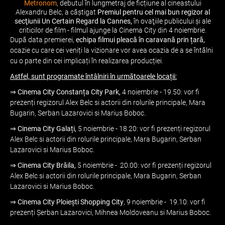
Metronom
, debutul în lungmetraj de ficțiune al cineastului
Alexandru Belc, a câştigat
Premiul pentru cel mai bun regizor al
secţiunii Un Certain Regard la Cannes,
în ovaţiile publicului şi ale
criticilor de film - filmul ajunge la Cinema City din 4 noiembrie.
După data premierei,
echipa filmui pleacă în caravană prin țară,
ocazie cu care cei veniți la vizionare vor avea ocazia de a se întâlni
cu o parte din cei implicați în realizarea producției.
Astfel, sunt programate întâlniri în următoarele locații:
⇒
Cinema City Constanța City Park,
4 noiembrie - 19.50: vor fi
prezenți regizorul Alex Belc si actorii din rolurile principale, Mara
Bugarin, Serban Lazarovici si Marius Boboc.
⇒
Cinema City Galați,
5 noiembrie - 18.20: vor fi prezenți regizorul
Alex Belc si actorii din rolurile principale, Mara Bugarin, Serban
Lazarovici si Marius Boboc.
⇒
Cinema City Brăila,
5 noiembrie - 20.00: vor fi prezenți regizorul
Alex Belc si actorii din rolurile principale, Mara Bugarin, Serban
Lazarovici si Marius Boboc.
⇒
Cinema City Ploiești Shopping City
, 9 noiembrie - 19.10: vor fi
prezenți Șerban Lazarovici, Mihnea Moldoveanu si Marius Boboc.