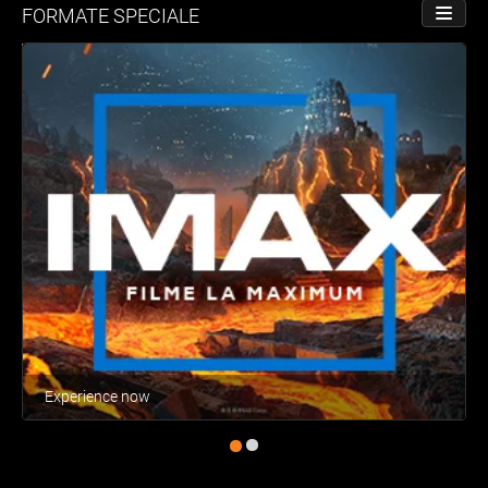
FORMATE SPECIALE
PORNE
Experience now