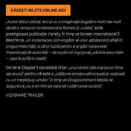
GĂSEȘTI BILETE ONLINE AICI
„
Acest debut stilizat, lent şi cu o imaginaţie bogată e mult mai mult
decât o versiune românească la Romeo şi Julieta”
, scrie
prestigioasa publicaţie Variety, în timp ce Screen International îl
descrie ca
„un instantaneu convingător al unor adolescenți aflați în
pragul maturității, a căror luptă pentru a-și găsi vocea este
împiedicată de autorități – de la părinții îngrijorați, până la securitate
– care le suflă în ceafă
.”
Cei de la Clapper îl consideră chiar „
unul dintre cele mai bune filme
ale anulu
i” pentru că este o
„călătorie emoţională empatică, realizată
cu un meşteşug uimitor” în timp ce Disappointment Media ne
asigură că „nu e un film pe care să-l uităm prea curând
.”
VIZIONARE TRAILER: