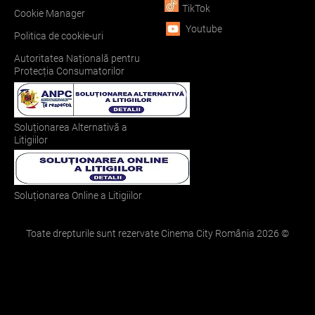
TikTok
Cookie Manager
Youtube
Politica de cookie-uri
Autoritatea Națională pentru
Protecția Consumatorilor
Soluționarea Alternativă a
Litigiilor
Soluționarea Online a Litigiilor
Toate drepturile sunt rezervate Cinema City România
2026
©