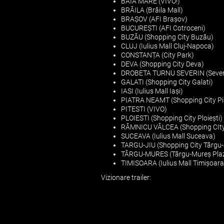
BAIA MARE (VIVO!)
BRĂILA (Brăila Mall)
BRAȘOV (AFI Brașov)
BUCUREȘTI (AFI Cotroceni)
BUZĂU (Shopping City Buzău)
CLUJ (Iulius Mall Cluj-Napoca)
CONSTANȚA (City Park)
DEVA (Shopping City Deva)
DROBETA TURNU SEVERIN (Severi
GALATI (Shopping City Galati)
IASI (Iulius Mall Iași)
PIATRA NEAMT (Shopping City Pi
PITESTI (VIVO)
PLOIESTI (Shopping City Ploiești)
RÂMNICU VÂLCEA (Shopping CIty
SUCEAVA (Iulius Mall Suceava)
TARGU-JIU (Shopping City Târgu-
TÂRGU-MURES (Târgu-Mureș Pla
TIMISOARA (Iulius Mall Timișoara
Vizionare trailer: