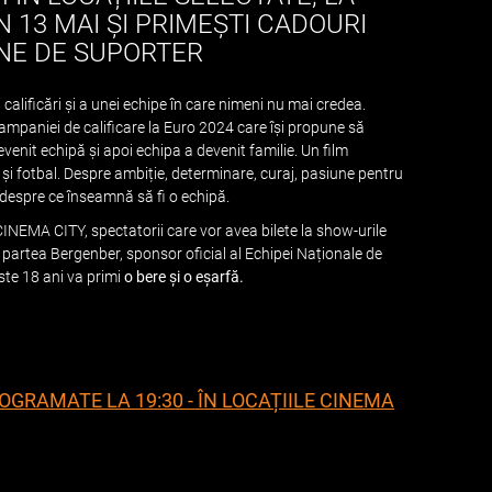
 13 MAI ȘI PRIMEȘTI CADOURI
E DE SUPORTER
lificări și a unei echipe în care nimeni nu mai credea.
ampaniei de calificare la Euro 2024 care își propune să
venit echipă și apoi echipa a devenit familie. Un film
 fotbal. Despre ambiție, determinare, curaj, pasiune pentru
 despre ce înseamnă să fi o echipă.
 CINEMA CITY, spectatorii care vor avea bilete la show-urile
 partea Bergenber, sponsor oficial al Echipei Naționale de
ste 18 ani va primi
o bere și o eșarfă.
OGRAMATE LA 19:30 - ÎN LOCAȚIILE CINEMA