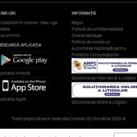
LINK-URI
INFORMAȚIE
Publicitate în cinema - New Age
Reguli
Media
Politică de confidențialitate
Forum FIlm
Cookie Manager
Politica de cookie-uri
DESCARCĂ APLICAȚIA
Autoritatea Națională pentru
Protecția Consumatorilor
Aplicație Android
Soluționarea Alternativă a Litigiilor
Aplicație Apple
Soluționarea Online a Litigiilor
Toate drepturile sunt rezervate Cinema City România
2026
©