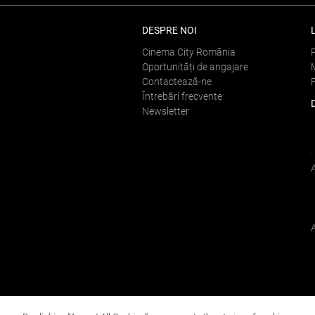
DESPRE NOI
Cinema City România
Oportunități de angajare
Contactează-ne
Întrebări frecvente
Newsletter