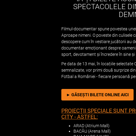
SPECTACOLELE DIN
DEMN
Filmul-documentar spune povestea unei ca
Aproape nimeni. O poveste din culisele c
descopere cum în vestiare jucătorii au de
documentar emoționant despre oameni și
sport, devotament și încredere în sine și
Pe data de 13 mai, în locațiile selectate
semnalizate, vor primi două surprize din
Fotbal a României - fiecare persoană pe
► GĂSEȘTI BILETE ONLINE AICI
PROIECȚII SPECIALE SUNT PR
CITY - ASTFEL:
ARAD (Atrium Mall)
BACĂU (Arena Mall)