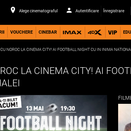
Alege cinematograful
Autentificare
Înregistrare
II
VOUCHERE
CINEBAR
EDU
I CU NOROC LA CINEMA CITY! AI FOOTBALL NIGHT CU IN INIMA NATIONA
OROC LA CINEMA CITY! AI FOO
NALEI
FILM