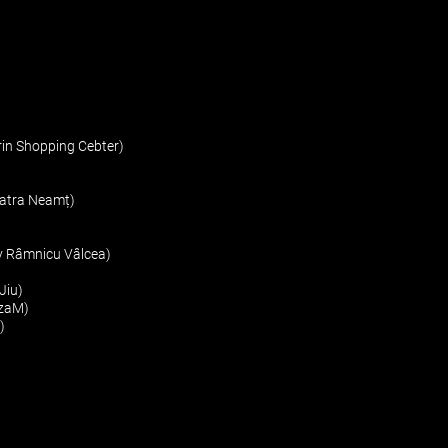
n Shopping Cebter)
atra Neamț)
 Râmnicu Vâlcea)
Jiu)
zaM)
)