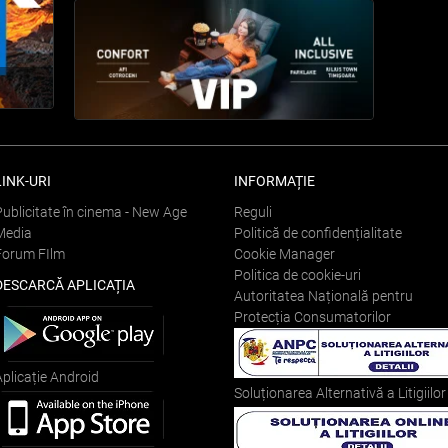
LINK-URI
INFORMAȚIE
Publicitate în cinema - New Age
Reguli
Media
Politică de confidențialitate
Forum FIlm
Cookie Manager
Politica de cookie-uri
DESCARCĂ APLICAȚIA
Autoritatea Națională pentru
Protecția Consumatorilor
Aplicație Android
Soluționarea Alternativă a Litigiilor