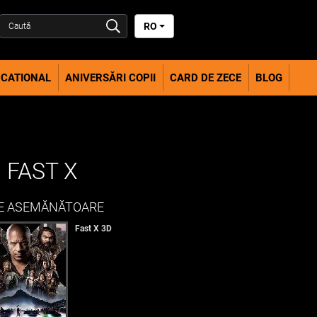
RO
CATIONAL
ANIVERSĂRI COPII
CARD DE ZECE
BLOG
 FAST X
E ASEMĂNĂTOARE
Fast X 3D