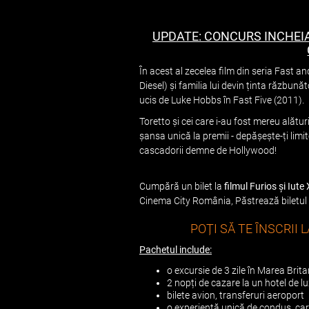
UPDATE: CONCURS INCHEIA
În acest al zecelea film din seria Fast an
Diesel) și familia lui devin ținta răzbună
ucis de Luke Hobbs în Fast Five (2011).
Toretto și cei care i-au fost mereu alături
șansa unică la premii - depășește-ți limit
cascadorii demne de Hollywood!
Cumpără un bilet la
filmul Furios și Iute 
Cinema City România, Păstrează biletul ș
POȚI SĂ TE ÎNSCRII
Pachetul include:
o excursie de 3 zile în Marea Brit
2 nopți de cazare la un hotel de l
bilete avion, transferuri aeroport
o experiență unică de condus, care