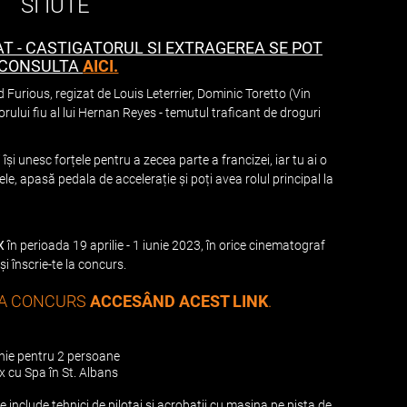
SI IUTE
T - CASTIGATORUL SI EXTRAGEREA SE POT
CONSULTA
AICI.
d Furious, regizat de Louis Leterrier, Dominic Toretto (Vin
torului fiu al lui Hernan Reyes - temutul traficant de droguri
 își unesc forțele pentru a zecea parte a francizei, iar tu ai o
ele, apasă pedala de accelerație și poți avea rolul principal la
X
în perioada 19 aprilie - 1 iunie 2023, în orice cinematograf
i înscrie-te la concurs.
 LA CONCURS
ACCESÂND ACEST LINK
.
anie pentru 2 persoane
ux cu Spa în St. Albans
 include tehnici de pilotaj și acrobații cu masina pe pista de