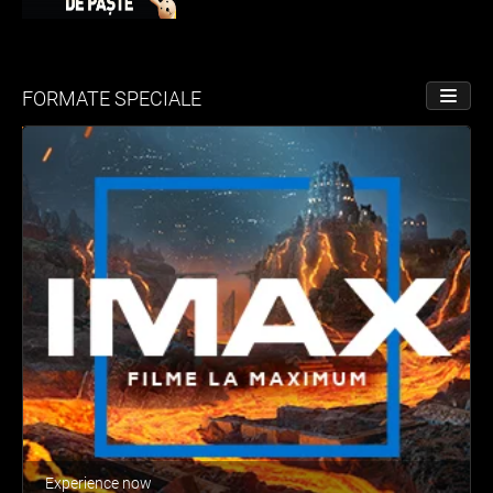
FORMATE SPECIALE
PORNE
Experience now