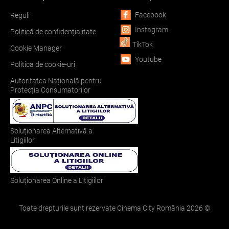
Facebook
Reguli
Instagram
Politică de confidențialitate
TikTok
Cookie Manager
Youtube
Politica de cookie-uri
Autoritatea Națională pentru
Protecția Consumatorilor
Soluționarea Alternativă a
Litigiilor
Soluționarea Online a Litigiilor
Toate drepturile sunt rezervate Cinema City România
2026
©