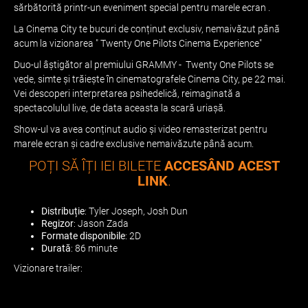
sărbătorită printr-un eveniment special pentru marele ecran .
La Cinema City te bucuri de conținut exclusiv, nemaivăzut până
acum la vizionarea " Twenty One Pilots Cinema Experience"
Duo-ul âștigător al premiului GRAMMY - Twenty One Pilots se
vede, simte și trăiește în cinematografele Cinema City, pe 22 mai.
Vei descoperi interpretarea psihedelică, reimaginată a
spectacolulul live, de data aceasta la scară uriașă.
Show-ul va avea conținut audio și video remasterizat pentru
marele ecran și cadre exclusive nemaivăzute până acum.
POȚI SĂ ÎȚI IEI BILETE
ACCESÂND ACEST
LINK
.
Distribuție
: Tyler Joseph, Josh Dun
Regizor
: Jason Zada
Formate disponibile
: 2D
Durată
: 86 minute
Vizionare trailer: