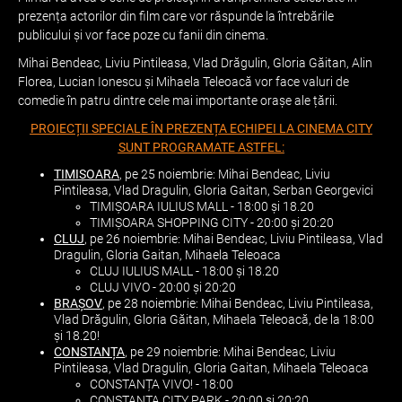
prezența actorilor din film care vor răspunde la întrebările
publicului și vor face poze cu fanii din cinema.
Mihai Bendeac, Liviu Pintileasa, Vlad Drăgulin, Gloria Găitan, Alin
Florea, Lucian Ionescu și Mihaela Teleoacă vor face valuri de
comedie în patru dintre cele mai importante orașe ale țării.
PROIECȚII SPECIALE ÎN PREZENȚA ECHIPEI LA CINEMA CITY
SUNT PROGRAMATE ASTFEL:
TIMISOARA
, pe 25 noiembrie: Mihai Bendeac, Liviu
Pintileasa, Vlad Dragulin, Gloria Gaitan, Serban Georgevici
TIMIȘOARA IULIUS MALL - 18:00 și 18.20
TIMIȘOARA SHOPPING CITY - 20:00 și 20:20
CLUJ
, pe 26 noiembrie: Mihai Bendeac, Liviu Pintileasa, Vlad
Dragulin, Gloria Gaitan, Mihaela Teleoaca
CLUJ IULIUS MALL - 18:00 și 18.20
CLUJ VIVO - 20:00 și 20:20
BRAȘOV
, pe 28 noiembrie: Mihai Bendeac, Liviu Pintileasa,
Vlad Drăgulin, Gloria Găitan, Mihaela Teleoacă, de la 18:00
și 18.20!
CONSTANȚA
, pe 29 noiembrie: Mihai Bendeac, Liviu
Pintileasa, Vlad Dragulin, Gloria Gaitan, Mihaela Teleoaca
CONSTANȚA VIVO! - 18:00
CONSTANȚA CITY PARK - 20:00 și 20:20