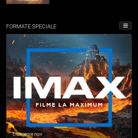
FORMATE SPECIALE
PORNE
Experience now