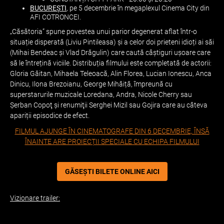
BUCUREȘTI
, pe 5 decembrie în megaplexul Cinema City din
AFI COTRONCEI.
„Căsătoria” spune povestea unui parior degenerat aflat într-o
situație disperată (Liviu Pintileasa) și a celor doi prieteni idioți ai săi
(Mihai Bendeac și Vlad Drăgulin) care caută câștiguri ușoare care
să le întrețină viciile. Distribuția filmului este completată de actorii:
Gloria Găitan, Mihaela Teleoacă, Alin Florea, Lucian Ionescu, Anca
Dinicu, Ilona Brezoianu, George Mihăiță, împreună cu
superstarurile muzicale Loredana, Andra, Nicole Cherry sau
Șerban Copoţ și renumiţii Serghei Mizil sau Gojira care au câteva
apariții episodice de efect.
FILMUL AJUNGE ÎN CINEMATOGRAFE DIN 6 DECEMBRIE, ÎNSĂ
ÎNAINTE ARE PROIECȚII SPECIALE CU ECHIPA FILMULUI
GĂSEȘTI BILETE ONLINE AICI
Vizionare trailer: