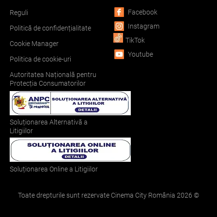
Facebook
Reguli
Instagram
Politică de confidențialitate
TikTok
Cookie Manager
Youtube
Politica de cookie-uri
Autoritatea Națională pentru
Protecția Consumatorilor
Soluționarea Alternativă a
Litigiilor
Soluționarea Online a Litigiilor
Toate drepturile sunt rezervate Cinema City România
2026
©