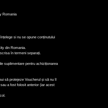
ity Romania
e înțelege si nu se opune conținutului
City din Romania.
escrisa în termeni separați.
le suplimentare pentru achiziționarea
ui să protejeze Voucherul și să nu îl
au a fost folosit anterior (iar acest
col.