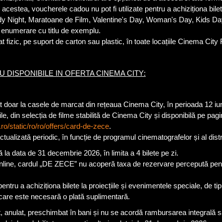
acestea, voucherele cadou nu pot fi utilizate pentru a achiziționa bilet
edy Night, Maratoane de Film, Valentine's Day, Woman's Day, Kids D
 enumerare cu titlu de exemplu.
at fizic, pe suport de carton sau plastic, în toate locațiile Cinema Ci
 DISPONIBILE IN OFERTA CINEMA CITY
:
t doar la casele de marcat din rețeaua Cinema City, în perioada 12 iu
bile, din selecția de filme stabilită de Cinema City și disponibilă pe 
ro/static/ro/ro/offers/card-de-zece
.
ctualizată periodic, în funcție de programul cinematografelor și al distri
 la data de 31 decembrie 2026, în limita a 4 bilete pe zi.
i online, cardul „DE ZECE” nu acoperă taxa de rezervare percepută pentr
entru a achiziționa bilete la proiecțiile și evenimentele speciale, de t
care este necesară o plată suplimentară.
 anulat, preschimbat în bani și nu se acordă rambursarea integrală sau