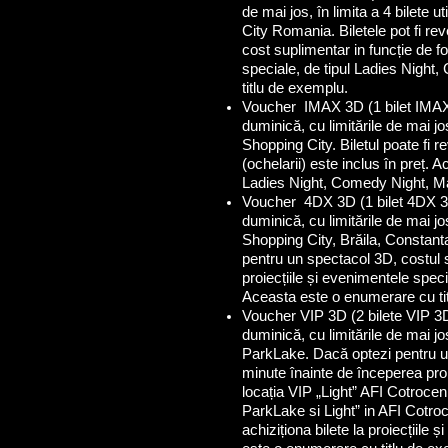
de mai jos, în limita a 4 bilete 
City Romania. Biletele pot fi re
cost suplimentar in funcție de fo
speciale, de tipul Ladies Nigh
titlu de exemplu.
Voucher IMAX 3D (1 bilet IMAX 
duminică, cu limitările de mai jo
Shopping City. Biletul poate fi 
(ochelarii) este inclus în preț. A
Ladies Night, Comedy Night, Ma
Voucher 4DX 3D (1 bilet 4DX 3D
duminică, cu limitările de mai jo
Shopping City, Brăila, Constanta 
pentru un spectacol 3D, costul se
proiecțiile și evenimentele spe
Aceasta este o enumerare cu ti
Voucher VIP 3D (2 bilete VIP 3D
duminică, cu limitările de mai jo
ParkLake. Dacă optezi pentru un 
minute înainte de începerea proi
locația VIP „Light” AFI Cotroceni
ParkLake si Light” in AFI Cotro
achiziționa bilete la proiecțiil