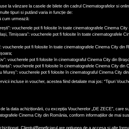
e la vânzare la casele de bilete din cadrul Cinematografelor si onlin
te tipuri si putând varia in funcție de:
după cum urmează:
: voucherele pot fi folosite în toate cinematografele Cinema City
 Timișoara": voucherele pot fi folosite în toate cinematografele C
cherele pot fi folosite în toate cinematografele Cinema City din 
ișoara;
oucherele pot fi folosite în cinematograful Cinema City din Brașo
: voucherele pot fi folosite în cinematografele Cinema City din C
ș": voucherele pot fi folosite în cinematograful Cinema City din
rvicii incluse in voucher, acestea fiind detaliate mai jos: “Tipuri Vouc
 de la data achiziționării, cu excepția Voucherelor „DE ZECE”, care sun
inematografele Cinema City din România, conform informațiilor de mai sus
hiziționat, Clientul/Beneficiarul are opțiunea de a accesa si alte formate