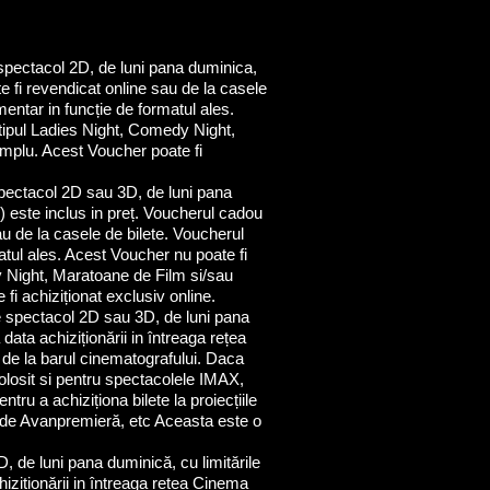
 spectacol 2D, de luni pana duminica,
ate fi revendicat online sau de la casele
mentar in funcție de formatul ales.
e tipul Ladies Night, Comedy Night,
mplu. Acest Voucher poate fi
spectacol 2D sau 3D, de luni pana
i) este inclus in preț. Voucherul cadou
sau de la casele de bilete. Voucherul
atul ales. Acest Voucher nu poate fi
edy Night, Maratoane de Film si/sau
i achiziționat exclusiv online.
e spectacol 2D sau 3D, de luni pana
data achiziționării in întreaga rețea
 de la barul cinematografului. Daca
folosit si pentru spectacolele IMAX,
tru a achiziționa bilete la proiecțiile
 de Avanpremieră, etc Aceasta este o
 de luni pana duminică, cu limitările
chiziționării in întreaga rețea Cinema