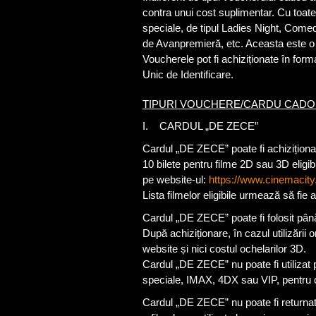
contra unui cost suplimentar. Cu toate 
speciale, de tipul Ladies Night, Com
de Avanpremieră, etc. Aceasta este o
Voucherele pot fi achiziționate în form
Unic de Identificare.
TIPURI VOUCHERE/CARDU CADOU
I. CARDUL „DE ZECE”
Cardul „DE ZECE” poate fi achiziționa
10 bilete pentru filme 2D sau 3D eligi
pe website-ul:
https://www.cinemacity.
Lista filmelor eligibile urmează să fie a
Cardul „DE ZECE” poate fi folosit până
După achiziționare, în cazul utilizări
website și nici costul ochelarilor 3D.
Cardul „DE ZECE” nu poate fi utilizat p
speciale, IMAX, 4DX sau VIP, pentru 
Cardul „DE ZECE” nu poate fi returnat,