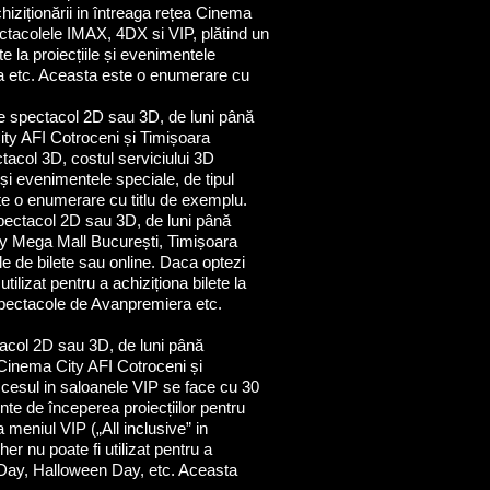
chiziționării in întreaga rețea Cinema
pectacolele IMAX, 4DX si VIP, plătind un
te la proiecțiile și evenimentele
a etc. Aceasta este o enumerare cu
e spectacol 2D sau 3D, de luni până
 City AFI Cotroceni și Timișoara
ctacol 3D, costul serviciului 3D
e și evenimentele speciale, de tipul
e o enumerare cu titlu de exemplu.
pectacol 2D sau 3D, de luni până
City Mega Mall București, Timișoara
le de bilete sau online. Daca optezi
ilizat pentru a achiziționa bilete la
 spectacole de Avanpremiera etc.
tacol 2D sau 3D, de luni până
in Cinema City AFI Cotroceni și
ccesul in saloanele VIP se face cu 30
nte de începerea proiecțiilor pentru
a meniul VIP („All inclusive” in
 nu poate fi utilizat pentru a
s Day, Halloween Day, etc. Aceasta