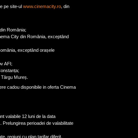
e pe site-ul
www.cinemacity.ro
, din
 din România;
inema City din România, exceptând
România, exceptând orașele
v AFI;
onstanța;
 Târgu Mureș.
here cadou disponibile in oferta Cinema
t valabile 12 luni de la data
. Prelungirea perioadei de valabilitate
, regiuni cu plan tarifar diferit,