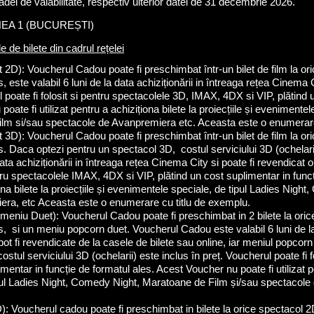
oadei de valabilitate, respectiv ulterior datei de 31 decembrie 2026.
EA 1 (BUCUREȘTI)
 de bilete din cadrul rețelei
2D): Voucherul Cadou poate fi preschimbat într-un bilet de film la or
s, este valabil 6 luni de la data achiziționării in întreaga rețea Cinema 
l poate fi folosit si pentru spectacolele 3D, IMAX, 4DX si VIP, plătind 
oate fi utilizat pentru a achiziționa bilete la proiecțiile și evenimentel
m si/sau spectacole de Avanpremiera etc. Aceasta este o enumerare
3D): Voucherul Cadou poate fi preschimbat într-un bilet de film la or
os. Daca optezi pentru un spectacol 3D, costul serviciului 3D (ochelarii
ata achiziționării in întreaga rețea Cinema City si poate fi revendicat o
ntru spectacolele IMAX, 4DX si VIP, plătind un cost suplimentar in fun
ționa bilete la proiecțiile și evenimentele speciale, de tipul Ladies Ni
era, etc Aceasta este o enumerare cu titlu de exemplu.
eniu Duet): Voucherul Cadou poate fi preschimbat in 2 bilete la oric
os, si un meniu popcorn duet. Voucherul Cadou este valabil 6 luni de la 
t fi revendicate de la casele de bilete sau online, iar meniul popcorn
stul serviciului 3D (ochelarii) este inclus în preț. Voucherul poate fi 
mentar in funcție de formatul ales. Acest Voucher nu poate fi utilizat pen
ipul Ladies Night, Comedy Night, Maratoane de Film și/sau spectacol
 Voucherul cadou poate fi preschimbat in bilete la orice spectacol 2D,