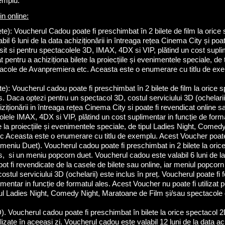
emplu.
n online:
e): Voucherul Cadou poate fi preschimbat în 2 bilete de film la orice
labil 6 luni de la data achiziționării in întreaga rețea Cinema City și po
losit si pentru spectacolele 3D, IMAX, 4DX si VIP, plătind un cost supli
t pentru a achiziționa bilete la proiecțiile și evenimentele speciale, d
acole de Avanpremiera etc. Aceasta este o enumerare cu titlu de exe
): Voucherul cadou poate fi preschimbat în 2 bilete de film la orice 
os. Daca optezi pentru un spectacol 3D, costul serviciului 3D (ochelari
hiziționării in întreaga rețea Cinema City si poate fi revendicat online 
acolele IMAX, 4DX si VIP, plătind un cost suplimentar in funcție de form
ete la proiecțiile și evenimentele speciale, de tipul Ladies Night, Com
 Aceasta este o enumerare cu titlu de exemplu. Acest Voucher poate f
eniu Duet). Voucherul cadou poate fi preschimbat in 2 bilete la oric
s, si un meniu popcorn duet. Voucherul cadou este valabil 6 luni de la 
t fi revendicate de la casele de bilete sau online, iar meniul popcorn
stul serviciului 3D (ochelarii) este inclus în preț. Voucherul poate fi 
mentar in funcție de formatul ales. Acest Voucher nu poate fi utilizat pen
ipul Ladies Night, Comedy Night, Maratoane de Film și/sau spectacole
 Voucherul cadou poate fi preschimbat în bilete la orice spectacol 2D,
utilizate în aceeași zi. Voucherul cadou este valabil 12 luni de la data a