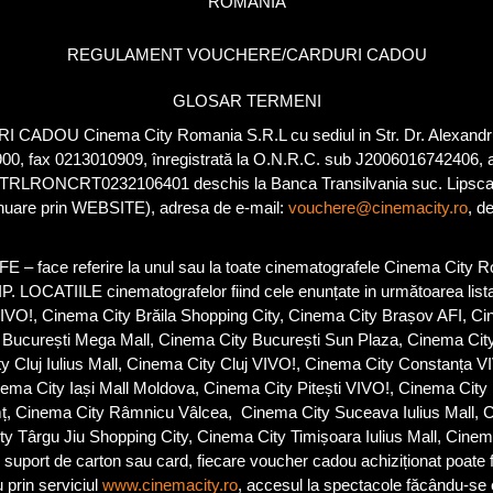
ROMÂNIA
REGULAMENT VOUCHERE/CARDURI CADOU
GLOSAR TERMENI
U Cinema City Romania S.R.L cu sediul in Str. Dr. Alexandru B
00, fax 0213010909, înregistrată la O.N.R.C. sub J2006016742406, a
RLRONCRT0232106401 deschis la Banca Transilvania suc. Lipscani
inuare prin WEBSITE), adresa de e-mail:
vouchere@cinemacity.ro
, d
 referire la unul sau la toate cinematografele Cinema City Roman
IP. LOCATIILE cinematografelor fiind cele enunțate in următoarea lis
IVO!, Cinema City Brăila Shopping City, Cinema City Brașov AFI, C
y București Mega Mall, Cinema City București Sun Plaza, Cinema Cit
y Cluj Iulius Mall, Cinema City Cluj VIVO!, Cinema City Constanța V
inema City Iași Mall Moldova, Cinema City Pitești VIVO!, Cinema City 
mț, Cinema City Râmnicu Vâlcea, Cinema City Suceava Iulius Mall, C
 Târgu Jiu Shopping City, Cinema City Timișoara Iulius Mall, Cinem
de carton sau card, fiecare voucher cadou achiziționat poate fi tr
 prin serviciul
www.cinemacity.ro
, accesul la spectacole făcându-se e