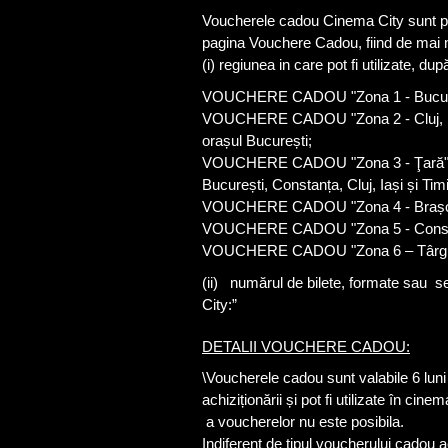
Voucherele cadou Cinema City sunt pus
pagina Vouchere Cadou, fiind de mai mul
(i) regiunea in care pot fi utilizate, 
VOUCHERE CADOU "Zona 1 - București"
VOUCHERE CADOU "Zona 2 - Cluj, Iași,
orașul București;
VOUCHERE CADOU "Zona 3 - Ţară": vou
București, Constanța, Cluj, Iași și Tim
VOUCHERE CADOU "Zona 4 - Brașov": v
VOUCHERE CADOU "Zona 5 - Constanța"
VOUCHERE CADOU "Zona 6 – Târgu Mure
(ii) numărul de bilete, formate sau se
City:”
DETALII VOUCHERE CADOU:
\Voucherele cadou sunt valabile 6 luni
achiziționării și pot fi utilizate în c
a voucherelor nu este posibila.
Indiferent de tipul voucherului cadou ac