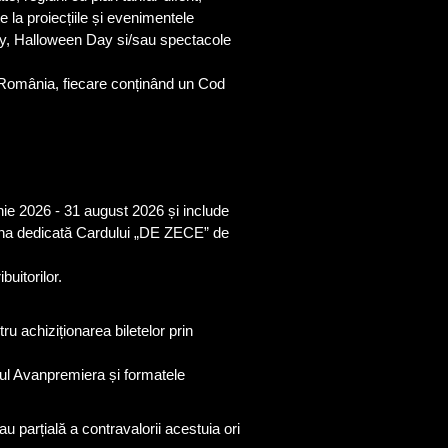
e la proiecțiile și evenimentele
ay, Halloween Day si/sau spectacole
ty România, fiecare conținând un Cod
nie 2026 - 31 august 2026 și include
pagina dedicată Cardului „DE ZECE” de
buitorilor.
u achiziționarea biletelor prin
ipul Avanpremiera și formatele
 parțială a contravalorii acestuia ori