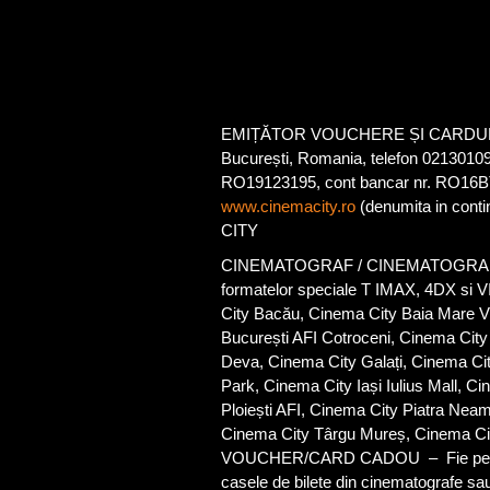
EMIȚĂTOR VOUCHERE ȘI CARDURI CADO
București, Romania, telefon 02130109
RO19123195, cont bancar nr. RO16BT
www.cinemacity.ro
(denumita in cont
CITY
CINEMATOGRAF / CINEMATOGRAFE – face
formatelor speciale T IMAX, 4DX si V
City Bacău, Cinema City Baia Mare V
București AFI Cotroceni, Cinema Cit
Deva, Cinema City Galați, Cinema Cit
Park, Cinema City Iași Iulius Mall, C
Ploiești AFI, Cinema City Piatra Nea
Cinema City Târgu Mureș, Cinema City
VOUCHER/CARD CADOU – Fie pe suport 
casele de bilete din cinematografe sau