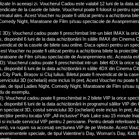
utilizate în aceeași zi. Voucherul Cadou este valabil 12 luni de la data a
vendicate de la casele de bilete. Voucherul poate fi folosit si pentru s
rmatul ales. Acest Voucher nu poate fi utilizat pentru a achiziționa bile
t, Comedy Night, Maratoane de Film și/sau spectacole de Avanpremier
3D): Voucherul cadou poate fi preschimbat într-un bilet IMAX la oric
s, disponibil 6 luni de la data achiziționării în sălile IMAX din Cinema
revendicat de la casele de bilete sau online. Daca optezi pentru un spe
cest Voucher nu poate fi utilizat pentru a achiziționa bilete la proiecțiil
ratoane de Film și/sau spectacole de Avanpremiera etc. Aceasta est
): Voucherul cadou poate fi preschimbat intr-un bilet 4DX la orice s
s, disponibil 6 luni de la data achiziționării in sălile 4DX din Cinema 
City Park, Brașov si Cluj Iulius. Biletul poate fi revendicat de la case
rviciului 3D (ochelarii) este inclus în preț. Acest Voucher nu poate fi ut
ciale, de tipul Ladies Night, Comedy Night, Maratoane de Film și/sau
tlu de exemplu.
): Voucherul cadou poate fi preschimbat in 2 bilete VIP la orice spec
s, disponibil 6 luni de la data achiziționării in programul sălilor VIP d
spectacol 3D, costul serviciului 3D (ochelarii) este inclus în preț. A
ecțiilor pentru locația VIP „All inclusive” Park Lake sau 15 minute înai
 si include serviciul VIP pentru 2 persoane. Pentru detalii referitoare l
ceni), va rugam sa accesați secțiunea VIP de pe Website. Acest Voucher
e și evenimentele speciale, de tipul Valentine's Day, Woman's Day, Kid