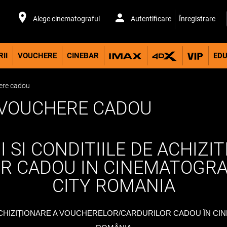
Alege cinematograful
Autentificare
Înregistrare
II
VOUCHERE
CINEBAR
EDU
ere cadou
VOUCHERE CADOU
 SI CONDITIILE DE ACHIZI
R CADOU IN CINEMATOGRA
CITY ROMANIA
 ACHIZIȚIONARE A VOUCHERELOR/CARDURILOR CADOU Î
N CI