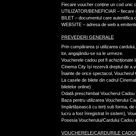
Fiecare voucher conține un cod unic de
UTILIZATOR/BENEFICIAR – fiecare uti
BILET – documentul care autentifica dr
WEBSITE – adresa de web a emitentu
PREVEDERI GENERALE
Prin cumpărarea și utilizarea cardului, 
lor, angajându-se sa le urmeze.
Voucherele cadou pot fi achiziționate 
Cinema City își rezervă dreptul de a vi
Înainte de orice spectacol, Voucherul 
La casele de bilete din cadrul Cinema
biletelor online)
Odată preschimbat Voucherul Cadou înt
Baza pentru utilizarea Voucherului Cad
împărtășească cu terți sub forma, de ex
lucru a fost înregistrat în sistem), Vo
Posesia Voucherului/Cardului Cadou nu 
VOUCHERELE/CARDURILE CADOU