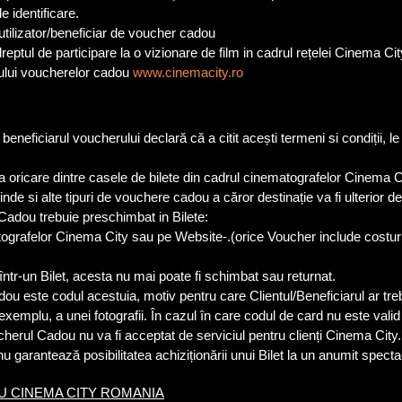
 identificare.
lizator/beneficiar de voucher cadou
eptul de participare la o vizionare de film in cadrul rețelei Cinema C
lui voucherelor cadou
www.cinemacity.ro
beneficiarul voucherului declară că a citit acești termeni si condiții, l
la oricare dintre casele de bilete din cadrul cinematografelor Cinema 
nde si alte tipuri de vouchere cadou a căror destinație va fi ulterior d
Cadou trebuie preschimbat in Bilete:
tografelor Cinema City sau pe Website-.(orice Voucher include costuri
r-un Bilet, acesta nu mai poate fi schimbat sau returnat.
ou este codul acestuia, motiv pentru care Clientul/Beneficiarul ar treb
emplu, a unei fotografii. În cazul în care codul de card nu este valid s
ucherul Cadou nu va fi acceptat de serviciul pentru clienți Cinema City.
garantează posibilitatea achiziționării unui Bilet la un anumit specta
 CINEMA CITY ROMANIA