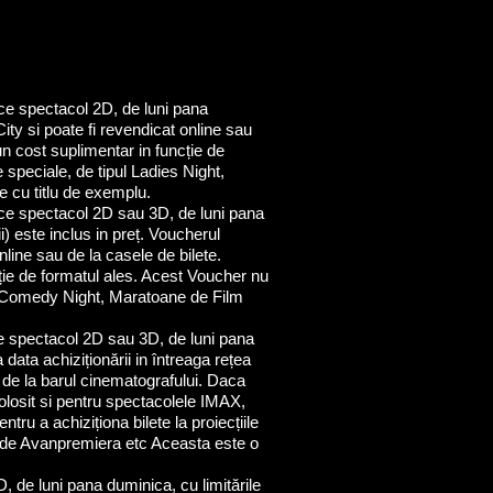
ice spectacol 2D, de luni pana
City si poate fi revendicat online sau
un cost suplimentar in funcție de
e speciale, de tipul Ladies Night,
 cu titlu de exemplu.
ice spectacol 2D sau 3D, de luni pana
) este inclus in preț. Voucherul
nline sau de la casele de bilete.
cție de formatul ales. Acest Voucher nu
ght, Comedy Night, Maratoane de Film
e spectacol 2D sau 3D, de luni pana
data achiziționării in întreaga rețea
 de la barul cinematografului. Daca
folosit si pentru spectacolele IMAX,
tru a achiziționa bilete la proiecțiile
e de Avanpremiera etc Aceasta este o
 de luni pana duminica, cu limitările