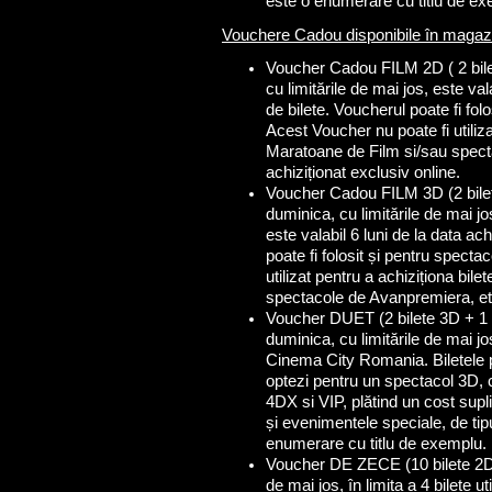
este o enumerare cu titlu de ex
Vouchere Cadou disponibile în magazi
Voucher Cadou FILM 2D ( 2 bilet
cu limitările de mai jos, este va
de bilete. Voucherul poate fi fo
Acest Voucher nu poate fi utiliza
Maratoane de Film si/sau spect
achiziționat exclusiv online.
Voucher Cadou FILM 3D (2 bilete
duminica, cu limitările de mai j
este valabil 6 luni de la data ac
poate fi folosit și pentru spect
utilizat pentru a achiziționa bil
spectacole de Avanpremiera, etc
Voucher DUET (2 bilete 3D + 1 m
duminica, cu limitările de mai jo
Cinema City Romania. Biletele po
optezi pentru un spectacol 3D, co
4DX si VIP, plătind un cost supli
și evenimentele speciale, de t
enumerare cu titlu de exemplu.
Voucher DE ZECE (10 bilete 2D).
de mai jos, în limita a 4 bilete 