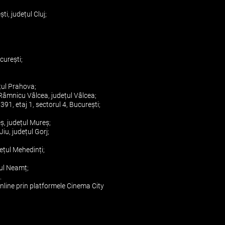
i, județul Cluj;
curești;
ețul Prahova;
Râmnicu Vâlcea, județul Vâlcea;
91, etaj 1, sectorul 4, București;
ș, județul Mureș;
iu, județul Gorj;
ețul Mehedinți;
țul Neamț;
.
nline prin platformele Cinema City