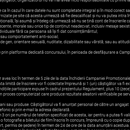
știgător, Organizatorul nu va mai avea nicio responsabilitate cu privire 
e ca în cazul în care datele nu sunt completate integral și în mod corect sa
furnizate pe site că acesta urmează să fie descalificat şi nu va putea intra î
ională, își asumă și înțeleg că urmează să nu se țină cont de înscrierile c
ecente, imorale sau orice tip de conținut neadecvat, inclusiv mesaje sexist
dividuale fără ca persoana să își fi dat consimțământul;
ță sau comportatement anti-social;
, de gen, orientare sexuală, nuditate, dizabilitate sau vârstă; sau au atitu
le prin platforma dedicată concursului, în perioada de desfășurare a Campa
or avea loc în termen de 5 zile de la data închiderii Campaniei Promoționale
ata limită de înscriere vor fi colectate împreună și 1 (un) câștigător va fi ex
condițiile participare expuse în cadrul prezentului Regulament, plus 10 (zece
un proces computerizat care produce rezultate aleatorii verificabile pe serve
bani sau produse. Câștigătorul va fi anunțat personal de către un angajat
elefonic și prin e-mail la adresa declarată.
 3 ori pe numărul de telefon specificat de acesta, iar pentru a putea fi val
 fotografie a biletului de film înscris în concurs, împreună cu o copie dup
rt, permis de ședere) în termen de 24 de ore de la data anunțării acestuia.