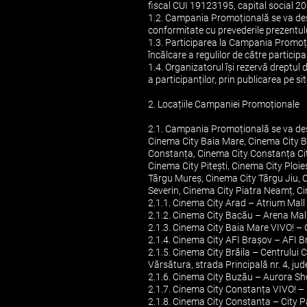
fiscal CUI 19123195, capital social 200
1.2. Campania Promoțională se va desf
conformitate cu prevederile prezentulu
1.3. Participarea la Campania Promoțion
încălcare a regulilor de către partic
1.4. Organizatorul își rezervă dreptul 
a participanților, prin publicarea pe 
2. Locațiile Campaniei Promoționale
2.1. Campania Promoțională se va des
Cinema City Baia Mare, Cinema City Br
Constanța, Cinema City Constanța City
Cinema City Pitești, Cinema City Ploi
Târgu Mureș, Cinema City Târgu Jiu, 
Severin, Cinema City Piatra Neamț, Ci
2.1.1. Cinema City Arad – Atrium Mall A
2.1.2. Cinema City Bacău – Arena Mall
2.1.3. Cinema City Baia Mare VIVO! – C
2.1.4. Cinema City AFI Brașov – AFI Br
2.1.5. Cinema City Brăila – Centrulu
Vărsătura, strada Principală nr. 4, jude
2.1.6. Cinema City Buzău – Aurora Sho
2.1.7. Cinema City Constanța VIVO! – 
2.1.8. Cinema City Constanta – City 