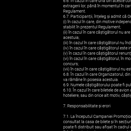
6.6. În cazul în care una din aceste con
extragerii lor, până în momentul în ca
Regulament.
6.7. Participanții, înțeleg și admit că
(i) în cazul în care, din motive indep
stabilit în prezentul Regulament;
(ii) în cazul în care câștigătorul nu a
acestuia;
(iii) în cazul în care câștigătorul nu înde
(iv) în cazul în care câștigătorul este
(v) în cazul în care câștigătorul renu
(vi) în cazul în care câștigătorul, în m
concurs;
(vii) în cazul în care câștigătorul nu es
6.8. În cazul în care Organizatorul, d
va rămâne în posesia acestuia.
6.9. Numele câștigătorului poate fi pub
6.10. În cazul în care biletele de avi
hoteliere, sau din orice alt motiv, câș
7. Responsabilitate și erori
7.1. La începutul Campaniei Promoțion
consultat la casa de bilete și în secț
poate fi distribuit sau afișat în cadru