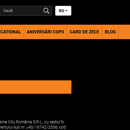
RO
CATIONAL
ANIVERSĂRI COPII
CARD DE ZECE
BLOG
a City România S.R.L., cu sediul în
Comerțului sub nr. J40/16742/2006, cod