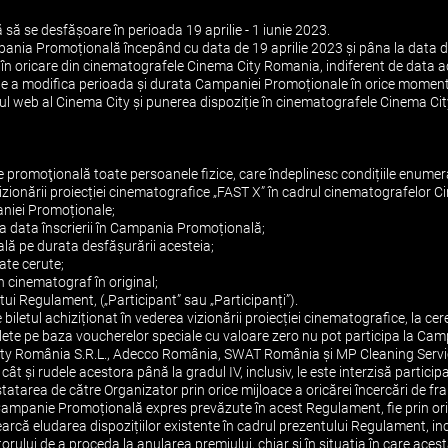
 se desfășoare în perioada 19 aprilie - 1 iunie 2023.
ampania Promoțională începând cu data de 19 aprilie 2023 și pâna la data d
”, în oricare din cinematografele Cinema City Romania, indiferent de data ach
 de a modifica perioada și durata Campaniei Promoționale în orice moment,
te-ul web al Cinema City și punerea dispoziție în cinematografele Cinema C
 promoţională toate persoanele fizice, care îndeplinesc condițiile enumera
a vizionării proiecției cinematografice „FAST X” în cadrul cinematografelo
paniei Promoționale;
 la data înscrierii în Campania Promoțională;
ală pe durata desfășurării acesteia;
tate cerute;
in cinematograf în original;
stui Regulament, („Participant” sau „Participanți”).
 biletul achiziționat în vederea vizionării proiecției cinematografice, la ce
ilete pe baza voucherelor speciale cu valoare zero nu pot participa la C
 City România S.R.L., Adecco România, SWAT România și MP Cleaning Servic
ât și rudele acestora până la gradul IV, inclusiv, le este interzisă parti
tatarea de către Organizator prin orice mijloace a oricărei încercări de fr
a Campanie Promoțională expres prevăzute în acest Regulament, fie prin or
arcă eludarea dispozițiilor existente în cadrul prezentului Regulament, inc
ului de a proceda la anularea premiului, chiar și în situația în care acest