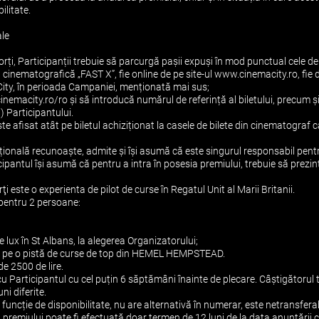
ilitate.
le
sorți, Participanții trebuie să parcurgă pașii expuși în mod punctual cele de
ia cinematografică „FAST X”, fie online de pe site-ul www.cinemacity.ro, fie d
ity, în perioada Campaniei, menționată mai sus;
cinemacity.ro/ro și să introducă numărul de referință al biletului, precum 
) Participantului.
ste afisat atât pe biletul achiziționat la casele de bilete din cinematograf câ
ională recunoaște, admite și își asumă că este singurul responsabil pentru
cipantul își asumă că pentru a intra în posesia premiului, trebuie să prezin
ţi este o experienta de pilot de curse în Regatul Unit al Marii Britanii.
 pentru 2 persoane:
de lux în St Albans, la alegerea Organizatorului;
rii pe o pistă de curse de top din HEMEL HEMPSTEAD.
e 2500 de lire.
e cu Participantul cu cel puțin 6 săptămâni înainte de plecare. Câștigătorul
uni diferite.
funcție de disponibilitate, nu are alternativă în numerar, este netransfera
a premiului poate fi efectuată doar termen de 12 luni de la data anunțării