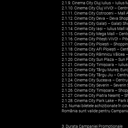
2.1.9. Cinema City Cluj Iulius – Iulius 
2.1.10. Cinema City Cluj VIVO! – Centr
2.1.11. Cinema City Cotroceni – Mall AF
2.1.12. Cinema City Deva – Deva Shopp
2.1.13. Cinema City Galați – Galați Sh
2.1.14. Cinema City Iași – Iulius Mall Ia
2.1.15. Cinema City Mega Mall – Centru
2.1.16. Cinema City Pitești VIVO! – Pite
2.1.17. Cinema City Ploiești – Shoppin
2.1.18. Cinema City AFI Ploiești – Cent
2.1.19. Cinema City Râmnicu Vâlcea –
2.1.20. Cinema City Sun Plaza – Sun Pla
2.1.21. Cinema City Timișoara – Iulius 
2.1.22. Cinema City Târgu Mureș, Eur
2.1.23. Cinema City Târgu Jiu – Centru
2.1.24. Cinema City Suceava – Centrul 
2.1.25. Cinema City Severin – Severin 
2.1.26. Cinema City Timișoara – Shopp
2.1.27. Cinema City Piatra Neamț – Sh
2.1.28. Cinema City Park Lake – Park L
2.2. Numai biletele achiziționate în 
România sunt valide pentru Campani
3. Durata Campaniei Promoționale