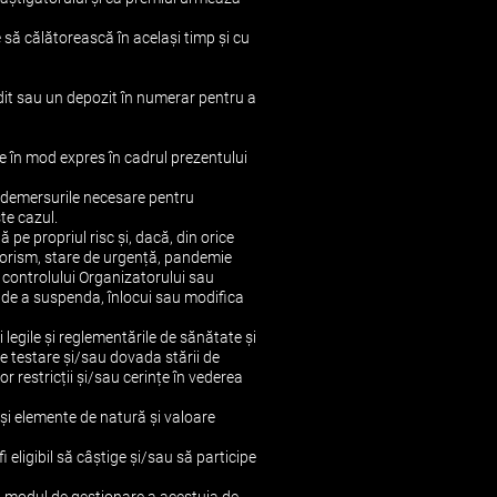
e să călătorească în același timp și cu
dit sau un depozit în numerar pentru a
ate în mod expres în cadrul prezentului
te demersurile necesare pentru
te cazul.
pe propriul risc și, dacă, din orice
terorism, stare de urgență, pandemie
a controlului Organizatorului sau
u de a suspenda, înlocui sau modifica
 legile și reglementările de sănătate și
 de testare și/sau dovada stării de
r restricții și/sau cerințe în vederea
 și elemente de natură și valoare
 eligibil să câștige și/sau să participe