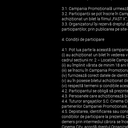
3.1. Campania Promoțională urmează să
3.2. Participanții se pot înscrie în C
achiziționat un bilet la filmul „FAST X
3.3. Organizatorul își rezervă dreptul
participanților, prin publicarea pe si
4. Condiții de participare
4.1. Pot lua parte la această campanie
(i) au achiziționat un bilet în vedere
cadrul secțiunii nr. 2 – Locațiile Cam
(ii) au împlinit vârsta de minim 18 ani
(iii) se înscriu în Campania Promoțion
(iv) furnizează corect datele de identi
(v) au în posesie biletul achiziționat d
(vi) respectă termenii și condițiile ace
4.2. Participantul se obligă să prezinte
4.3. Persoanele care achiziționează b
4.4. Tuturor angajaților S.C. Cinema
partenerilor Campaniei Promoționale, c
4.5. Depistarea, identificarea sau cons
condițiilor de participare la prezent
demers prin intermediul cărora se înce
Cinema City, acordă dreptul Organizator