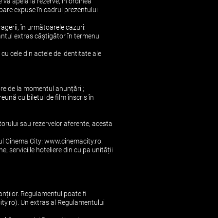
e va apela la rezerve, în ordinea
ipare expuse în cadrul prezentului
agerii, în următoarele cazuri:
antul extras câștigător în termenul
cu cele din actele de identitate ale
ore de la momentul anunțării;
eună cu biletul de film înscris în
torului sau rezervelor aferente, acesta
e-ul Cinema City: www.cinemacity.ro.
serviciile hoteliere din culpa unității
nților. Regulamentul poate fi
ity.ro). Un extras al Regulamentului