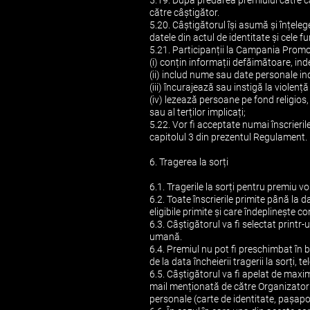
5.19. După predarea premiului către câ
către câștigător.
5.20. Câștigătorul își asumă și înțeleg
datele din actul de identitate și cele 
5.21. Participanții la Campania Promoț
(i) conțin informații defăimătoare, ind
(ii) includ nume sau date personale in
(iii) încurajează sau instigă la violen
(iv) lezează persoane pe fond religios
sau al terților implicați;
5.22. Vor fi acceptate numai înscrieri
capitolul 3 din prezentul Regulament.
6. Tragerea la sorți
6.1. Tragerile la sorți pentru premiu v
6.2. Toate înscrierile primite până la d
eligibile primite și care îndeplinește 
6.3. Câștigătorul va fi selectat printr-
umană.
6.4. Premiul nu pot fi preschimbat în 
de la data încheierii tragerii la sorți, t
6.5. Câștigătorul va fi apelat de maxim
mail menționată de către Organizator o
personale (carte de identitate, pașapo