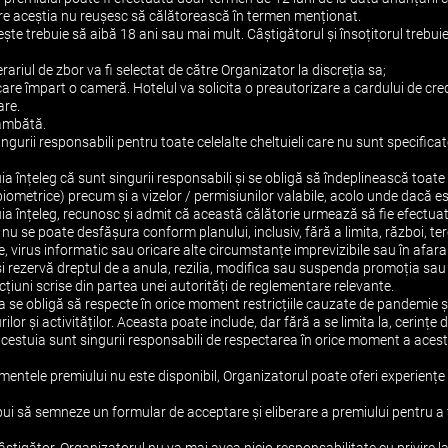
 care aceștia nu reușesc să călătorească în termen menționat.
ște trebuie să aibă 18 ani sau mai mult. Câștigătorul și însoțitorul trebui
nerariul de zbor va fi selectat de către Organizator la discreția sa;
are împart o cameră. Hotelul va solicita o preautorizare a cardului de cre
are.
sâmbătă.
singurii responsabili pentru toate celelalte cheltuieli care nu sunt specific
uia înțeleg că sunt singurii responsabili și se obligă să îndeplinească toa
iometrice) precum și a vizelor / permisiunilor valabile, acolo unde dacă es
uia înțeleg, recunosc și admit că această călătorie urmează să fie efectuată 
i nu se poate desfășura conform planului, inclusiv, fără a limita, război, 
are, virus informatic sau oricare alte circumstanțe imprevizibile sau în afar
și rezervă dreptul de a anula, rezilia, modifica sau suspenda promoția sa
cțiuni scrise din partea unei autorități de reglementare relevante.
ia se obligă să respecte în orice moment restricțiile cauzate de pandemie și
urilor și activităților. Aceasta poate include, dar fără a se limita la, cerințe
acestuia sunt singurii responsabili de respectarea în orice moment a acesto
lementele premiului nu este disponibil, Organizatorul poate oferi experiențe
bui să semneze un formular de acceptare și eliberare a premiului pentru a fi