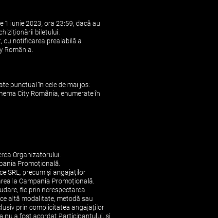
e 1 iunie 2023, ora 23:59, dacă au
iziționării biletului.
 cu notificarea prealabilă a
ity România.
te punctual în cele de mai jos:
r Cinema City România, enumerate în
rerea Organizatorului.
ampania Promoțională.
e SRL, precum și angajaților
ciparea la Campania Promoțională.
audare, fie prin nerespectarea
ice altă modalitate, metodă sau
lusiv prin complicitatea angajaților
a nu a fost acordat Participantului, și