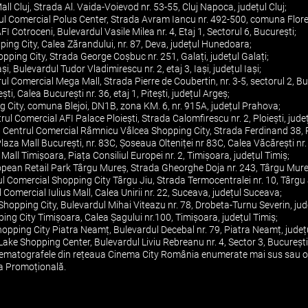
Mall Cluj, Strada Al. Vaida-Voievod nr. 53-55, Cluj Napoca, județul Cluj;
ul Comercial Polus Center, Strada Avram Iancu nr. 492-500, comuna Floreșt
I Cotroceni, Bulevardul Vasile Milea nr. 4, Etaj 1, Sectorul 6, București;
ing City, Calea Zărandului, nr. 87, Deva, județul Hunedoara;
opping City, Strada George Coșbuc nr. 251, Galați, județul Galați;
și, Bulevardul Tudor Vladimirescu nr. 2, etaj 3, Iași, județul Iași;
l Comercial Mega Mall, Strada Pierre de Coubertin, nr. 3-5, sectorul 2, Bu
ști, Calea București nr. 36, etaj 1, Pitești, județul Argeș;
g City, comuna Blejoi, DN1B, zona KM. 6, nr. 915A, județul Prahova;
rul Comercial AFI Palace Ploiești, Strada Calomfirescu nr. 2, Ploiești, jud
 Centrul Comercial Râmnicu Vâlcea Shopping City, Strada Ferdinand 38, 
za Mall București, nr. 83C, Șoseaua Olteniței nr 83C, Calea Văcărești nr. 3
Mall Timișoara, Piața Consiliul Europei nr. 2, Timișoara, județul Timiș;
opean Retail Park Târgu Mureș, Strada Gheorghe Doja nr. 243, Târgu Mure
l Comercial Shopping City Târgu Jiu, Strada Termocentralei nr. 10, Târgu J
Comercial Iulius Mall, Calea Unirii nr. 22, Suceava, județul Suceava;
Shopping City, Bulevardul Mihai Viteazu nr. 78, Drobeta-Turnu Severin, jud
ing City Timișoara, Calea Șagului nr.100, Timișoara, județul Timiș;
opping City Piatra Neamț, Bulevardul Decebal nr. 79, Piatra Neamț, jude
ake Shopping Center, Bulevardul Liviu Rebreanu nr. 4, Sector 3, București
cinematografele din rețeaua Cinema City România enumerate mai sus sau o
a Promoțională.