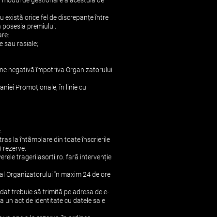
la modul de gestionare a acestuia de
u există orice fel de discrepanțe între
n posesia premiului.
are:
e sau rasiale;
dine negativă împotriva Organizatorului
niei Promoționale, în linie cu
.
tras la întâmplare din toate înscrierile
) rezerve.
rele tragerilasorti.ro. fară intervenție
 al Organizatorului în maxim 24 de ore
idat trebuie să trimită pe adresa de e-
a un act de identitate cu datele sale