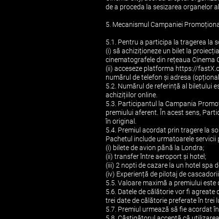
de a proceda la sesizarea organelor ab
5. Mecanismul Campaniei Promoționa
5.1. Pentru a participa la tragerea la 
(i) să achiziționeze un bilet la proiecț
cinematografele din rețeaua Cinema C
(ii) acceseze platforma https://fastX.
numărul de telefon și adresa (opțional
5.2. Numărul de referință al biletului e
achizițiilor online.
5.3. Participantul la Campania Promoț
premiului aferent. În acest sens, Parti
în original.
5.4. Premiul acordat prin tragere la sor
Pachetul include urmatoarele servicii
(i) bilete de avion până la Londra;
(ii) transfer între aeroport și hotel;
(iii) 2 nopti de cazare la un hotel spa 
(iv) Experiență de pilotaj de cascado
5.5. Valoare maximă a premiului este d
5.6. Datele de călătorie vor fi agreat
trei date de călătorie preferate în trei l
5.7. Premiul urmează să fie acordat în 
5.8. Câștigătorul acceptă că utilizare