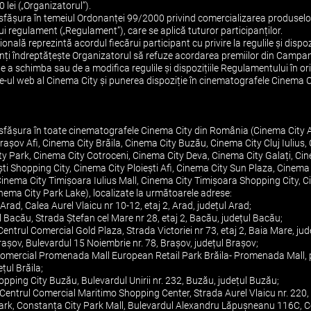
 lei („Organizatorul”).
ășura în temeiul Ordonanței 99/2000 privind comercializarea produselor și 
i regulament („Regulament”), care se aplică tuturor participanților.
ală reprezintă acordul fiecărui participant cu privire la regulile și dispozi
ipanți îndreptățește Organizatorul să refuze acordarea premiilor din Camp
de a schimba sau de a modifica regulile și dispozițiile Regulamentului în o
site-ul web al Cinema City și punerea dispoziție în cinematografele Cinema
fășura în toate cinematografele Cinema City din România (Cinema City 
așov Afi, Cinema City Brăila, Cinema City Buzău, Cinema City Cluj Iulius,
 Park, Cinema City Cotroceni, Cinema City Deva, Cinema City Galați, Cin
ești Shopping City, Cinema City Ploiești Afi, Cinema City Sun Plaza, Cinem
Cinema City Timișoara Iulius Mall, Cinema City Timișoara Shopping City, 
nema City Park Lake), localizate la următoarele adrese:
rad, Calea Aurel Vlaicu nr 10-12, etaj 2, Arad, județul Arad;
 Bacău, Strada Ștefan cel Mare nr 28, etaj 2, Bacău, județul Bacău;
entrul Comercial Gold Plaza, Strada Victoriei nr 73, etaj 2, Baia Mare, j
așov, Bulevardul 15 Noiembrie nr. 78, Brașov, județul Brașov;
i Comercial Promenada Mall European Retail Park Brăila- Promenada Mall, 
țul Brăila;
pping City Buzău, Bulevardul Unirii nr. 232, Buzău, județul Buzău;
Centrul Comercial Maritimo Shopping Center, Strada Aurel Vlaicu nr. 220,
Park, Constanța City Park Mall, Bulevardul Alexandru Lăpușneanu 116C, C