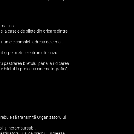
 mai jos:
e la casele de bilete din oricare dintre
și numele complet, adresa de e-mail,
t și pe biletul electronic în cazul
 păstrarea biletului până la ridicarea
te biletul la proiecția cinematografică,
 trebuie să transmită Organizatorului
bil și nerambursabil.
 câștigătorului și că premiul urmează