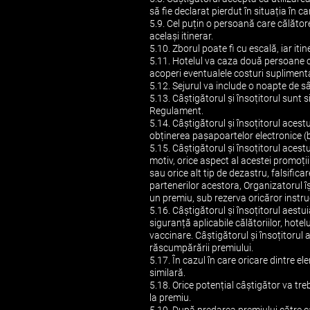
să fie declarat pierdut în situația în
5.9. Cel puțin o persoană care călătore
același itinerar.
5.10. Zborul poate fi cu escală, iar iti
5.11. Hotelul va caza două persoane c
acoperi eventualele costuri supliment
5.12. Sejurul va include o noapte de 
5.13. Câștigătorul și însoțitorul sunt 
Regulament.
5.14. Câștigătorul și însoțitorul acest
obținerea pașapoartelor electronice (b
5.15. Câștigătorul și însoțitorul acest
motiv, orice aspect al acestei promoți
sau orice alt tip de dezastru, falsific
partenerilor acestora, Organizatorul î
un premiu, sub rezerva oricăror instru
5.16. Câștigătorul și însoțitorul aestu
siguranță aplicabile călătoriilor, hotel
vaccinare. Câștigătorul și însoțitorul 
răscumpărării premiului.
5.17. În cazul în care oricare dintre e
similară.
5.18. Orice potențial câștigător va tre
la premiu.