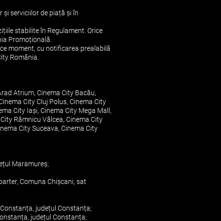
serviciilor de piață și în
țiile stabilite în Regulament. Orice
ania Promoțională.
rice moment, cu notificarea prealabilă
 City România.
Arad Atrium, Cinema City Bacău,
 Cinema City Cluj Polus, Cinema City
ema City Iași, Cinema City Mega Mall,
a City Râmnicu Vâlcea, Cinema City
Cinema City Suceava, Cinema City
udețul Maramureș;
parter, Comuna Chişcani, sat
 Constanța, județul Constanța;
onstanța, județul Constanța;