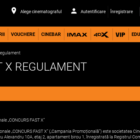
Alege cinematograful
Autentificare
Înregistrare
II
VOUCHERE
CINEBAR
EDU
egulament
T X REGULAMENT
onale „CONCURS FAST X”
onale „CONCURS FAST X” („Campania Promoțională”) este societatea Cinem
scu Alexandru 10A, etaj 2, apartament birou 1, înregistrată la Registrul 