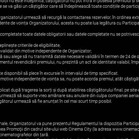
diții nu este îndeplinită, câștigătorul nu pot intra în posesia premiului și s
re se va găsi un câștigător care să îndeplinească toate condițiile de partic
 Organizatorul urmează să recurgă la contactarea rezervelor, în ordinea extr
endente de voința Organizatorului, acesta nu poate lua legătura cu Particip
re completate toate datele obligatorii sau datele completate nu se potrivesc 
plinește criteriile de eligibilitate;
 invalidat din motive independente de Organizator;
nță sau alege să nu transmită datele necesare validării în termen de 24 de 
omentul revendicării premiului, nu prezintă un act de identitate valabil, împr
te disponibil să plece în excursie în intervalul de timp specificat.
in motive independente de voința sa, nu poate acorda premiul, atât câștigă
licat după tragerea la sorți și după stabilirea câștigătorului final, pe sit
on urmează să suporte vreo amânare sau anulare din culpa companiei aeriane, 
tigătorul urmează să fie anunțat în cel mai scurt timp posibil.
ale, Organizatorul va pune prezentul Regulamentul la dispoziția Participa
iunea Promoţii din cadrul site-ului web Cinema City (la adresa www.cinemac
l cinematografelor din țară.