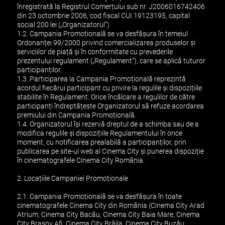
înregistrată la Registrul Comerțului sub nr. J2006016742406
din 23 octombrie 2006, cod fiscal CUI 19123195, capital
social 200 lei („Organizatorul”).
1.2. Campania Promoțională se va desfășura în temeiul
Ordonanței 99/2000 privind comercializarea produselor și
serviciilor de piață și în conformitate cu prevederile
prezentului regulament („Regulament”), care se aplică tuturor
participanților.
1.3. Participarea la Campania Promoțională reprezintă
acordul fiecărui participant cu privire la regulile și dispozițiile
stabilite în Regulament. Orice încălcare a regulilor de către
participanți îndreptățește Organizatorul să refuze acordarea
premiului din Campania Promoțională.
1.4. Organizatorul își rezervă dreptul de a schimba sau de a
modifica regulile și dispozițiile Regulamentului în orice
moment, cu notificarea prealabilă a participanților, prin
publicarea pe site-ul web al Cinema City și punerea dispoziție
în cinematografele Cinema City România.
2. Locațiile Campaniei Promoționale
2.1. Campania Promoțională se va desfășura în toate
cinematografele Cinema City din România (Cinema City Arad
Atrium, Cinema City Bacău, Cinema City Baia Mare, Cinema
City Brașov Afi, Cinema City Brăila, Cinema City Buzău,