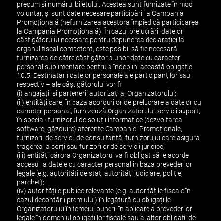
precum și numărul biletului. Acestea sunt furnizate în mod
voluntar, și sunt date necesare participării la Campania
Promoțională (nefurnizarea acestora împiedică participarea
la Campania Promoțională). În cazul prelucrării datelor
câștigătorului necesare pentru depunerea declarației la
organul fiscal competent, este posibil să fie necesară
furnizarea de către câștigător a unor date cu caracter
personal suplimentare pentru a îndeplini această obligație.
10.5. Destinatarii datelor personale ale participanților sau
respectiv – ale câștigătorului vor fi:
(i) angajații și partenerii autorizați ai Organizatorului;
(ii) entități care, în baza acordurilor de prelucrare a datelor cu
caracter personal, furnizează Organizatorului servicii suport,
în special: furnizorul de soluții informatice (dezvoltarea
software, găzduire) aferente Campaniei Promoționale,
furnizorii de servicii de consultanță, furnizorului care asigura
tragerea la sorți sau furizorilor de servicii juridice;
(iii) entități cărora Organizatorul va fi obligat să le acorde
accesul la datele cu caracter personal în baza prevederilor
legale (e.g. autorităti de stat, autorități judiciare, poliție,
parchet);
(iv) autoritățile publice relevante (e.g. autoritățile fiscale în
cazul decontării premiului) în legătură cu obligațiile
Organizatorului în temeiul punerii în aplicare a prevederilor
legale în domeniul obligațiilor fiscale sau al altor obligații de