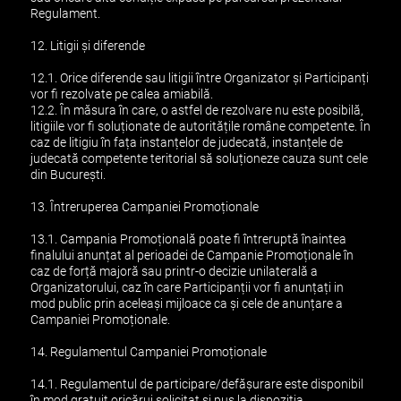
Regulament.
12. Litigii și diferende
12.1. Orice diferende sau litigii între Organizator și Participanți
vor fi rezolvate pe calea amiabilă.
12.2. În măsura în care, o astfel de rezolvare nu este posibilă,
litigiile vor fi soluționate de autoritățile române competente. În
caz de litigiu în fața instanțelor de judecată, instanțele de
judecată competente teritorial să soluționeze cauza sunt cele
din București.
13. Întreruperea Campaniei Promoționale
13.1. Campania Promoțională poate fi întreruptă înaintea
finalului anunțat al perioadei de Campanie Promoționale în
caz de forță majoră sau printr-o decizie unilaterală a
Organizatorului, caz în care Participanții vor fi anunțați in
mod public prin aceleași mijloace ca și cele de anunțare a
Campaniei Promoționale.
14. Regulamentul Campaniei Promoționale
14.1. Regulamentul de participare/defășurare este disponibil
în mod gratuit oricărui solicitat și pus la dispoziția