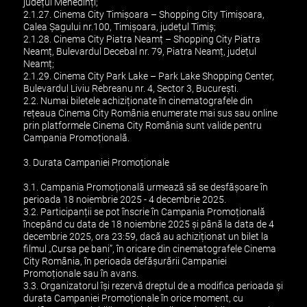
județul Mehedinți;
2.1.27. Cinema City Timișoara – Shopping City Timișoara,
Calea Șagului nr.100, Timișoara, județul Timiș;
2.1.28. Cinema City Piatra Neamț – Shopping City Piatra
Neamț, Bulevardul Decebal nr. 79, Piatra Neamț, județul
Neamț;
2.1.29. Cinema City Park Lake – Park Lake Shopping Center,
Bulevardul Liviu Rebreanu nr. 4, Sector 3, București.
2.2. Numai biletele achiziționate în cinematografele din
rețeaua Cinema City România enumerate mai sus sau online
prin platformele Cinema City România sunt valide pentru
Campania Promoțională.
3. Durata Campaniei Promoționale
3.1. Campania Promoțională urmează să se desfășoare în
perioada 18 noiembrie 2025 - 4 decembrie 2025.
3.2. Participanții se pot înscrie în Campania Promoțională
începând cu data de 18 noiembrie 2025 și până la data de 4
decembrie 2025, ora 23:59, dacă au achiziționat un bilet la
filmul „Cursa pe bani”, în oricare din cinematografele Cinema
City România, în perioada defășurării Campaniei
Promoționale sau în avans.
3.3. Organizatorul își rezervă dreptul de a modifica perioada și
durata Campaniei Promoționale în orice moment, cu