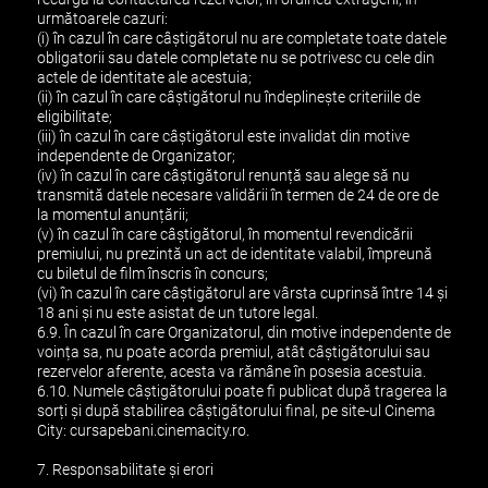
următoarele cazuri:
(i) în cazul în care câștigătorul nu are completate toate datele
obligatorii sau datele completate nu se potrivesc cu cele din
actele de identitate ale acestuia;
(ii) în cazul în care câștigătorul nu îndeplinește criteriile de
eligibilitate;
(iii) în cazul în care câștigătorul este invalidat din motive
independente de Organizator;
(iv) în cazul în care câștigătorul renunță sau alege să nu
transmită datele necesare validării în termen de 24 de ore de
la momentul anunțării;
(v) în cazul în care câștigătorul, în momentul revendicării
premiului, nu prezintă un act de identitate valabil, împreună
cu biletul de film înscris în concurs;
(vi) în cazul în care câștigătorul are vârsta cuprinsă între 14 și
18 ani și nu este asistat de un tutore legal.
6.9. În cazul în care Organizatorul, din motive independente de
voința sa, nu poate acorda premiul, atât câștigătorului sau
rezervelor aferente, acesta va rămâne în posesia acestuia.
6.10. Numele câștigătorului poate fi publicat după tragerea la
sorți și după stabilirea câștigătorului final, pe site-ul Cinema
City: cursapebani.cinemacity.ro.
7. Responsabilitate și erori