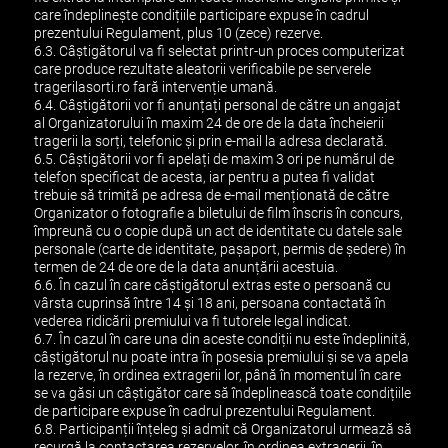
care îndeplinește condițiile participare expuse în cadrul
prezentului Regulament, plus 10 (zece) rezerve.
6.3. Câștigătorul va fi selectat printr-un proces computerizat
care produce rezultate aleatorii verificabile pe serverele
tragerilasorti.ro fară intervenție umană.
6.4. Câștigătorii vor fi anunțați personal de către un angajat
al Organizatorului în maxim 24 de ore de la data încheierii
tragerii la sorți, telefonic și prin e-mail la adresa declarată.
6.5. Câștigătorii vor fi apelați de maxim 3 ori pe numărul de
telefon specificat de acesta, iar pentru a putea fi validat
trebuie să trimită pe adresa de e-mail menționată de către
Organizator o fotografie a biletului de film înscris în concurs,
împreună cu o copie după un act de identitate cu datele sale
personale (carte de identitate, pașaport, permis de ședere) în
termen de 24 de ore de la data anunțării acestuia.
6.6. În cazul în care căștigătorul extras este o persoană cu
vârsta cuprinsă între 14 și 18 ani, persoana contactată în
vederea ridicării premiului va fi tutorele legal indicat.
6.7. În cazul în care una din aceste condiții nu este îndeplinită,
câștigătorul nu poate intra în posesia premiului și se va apela
la rezerve, în ordinea extragerii lor, până în momentul în care
se va găsi un câștigător care să îndeplinească toate condițiile
de participare expuse în cadrul prezentului Regulament.
6.8. Participanții înțeleg și admit că Organizatorul urmează să
recurgă la contactarea rezervelor, în ordinea extragerii, în