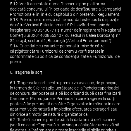
5.12. Vor fi acceptate numai înscrierile prin platforma
dedicată concursului, în perioada de desfășurare a Campaniei
Promoționale, în linie cu capitolul 3 din prezentul Regulament.
5.13. Premiul ce urmează să fie acordat este pus la dispoziție
de către Vertical Entertainment S.R.L. având cod unic de
înregistrare RO 33400771 și număr de înregistrare în Registrul
Comerțului J2014008563407, cu sediul în Calea Dorobanți nr.
32, etaj 4, sectorul 1, București („Vertical Entertainment”).
5.14. Orice date cu caracter personal trimise de către
câștigător către Furnizorul de premiu vor fi tratate în
conformitate cu politica de confidențialitate a Furnizorului de
premiu.
6. Tragerea la sorți
6.1. Tragerea la sorți pentru premiu va avea loc, de principiu,
în termen de 5 (cinci) zile lucrătoare de la încheiereaperioadei
de concurs, dar poate să aibă loc oricând după data finalizării
Campaniei Promoționale. Perioada în care tragerea la sorți
poate să fie prelungită de către Organizator în măsura în care
apar motive de natură a împiedica efectuarea extragerii sau
din orice alt motiv de natură organizatorică.
6.2. Toate înscrierile primite până la data limită de înscriere
(vor fi colectate împreună și un singur câștigător urmează să
fie extras la întâmplare din toate înscrierile eligibile primite și