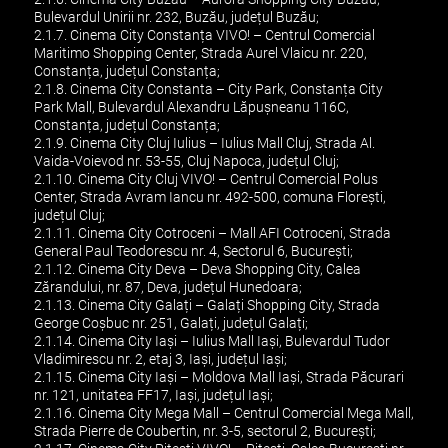
Bulevardul Unirii nr. 232, Buzău, județul Buzău;
2.1.7. Cinema City Constanța VIVO! – Centrul Comercial
Maritimo Shopping Center, Strada Aurel Vlaicu nr. 220,
Constanța, județul Constanța;
2.1.8. Cinema City Constanta – City Park, Constanța City
Park Mall, Bulevardul Alexandru Lăpușneanu 116C,
Constanța, județul Constanța;
2.1.9. Cinema City Cluj Iulius – Iulius Mall Cluj, Strada Al.
Vaida-Voievod nr. 53-55, Cluj Napoca, județul Cluj;
2.1.10. Cinema City Cluj VIVO! – Centrul Comercial Polus
Center, Strada Avram Iancu nr. 492-500, comuna Florești,
județul Cluj;
2.1.11. Cinema City Cotroceni – Mall AFI Cotroceni, Strada
General Paul Teodorescu nr. 4, Sectorul 6, București;
2.1.12. Cinema City Deva – Deva Shopping City, Calea
Zărandului, nr. 87, Deva, județul Hunedoara;
2.1.13. Cinema City Galați – Galați Shopping City, Strada
George Coșbuc nr. 251, Galați, județul Galați;
2.1.14. Cinema City Iași – Iulius Mall Iași, Bulevardul Tudor
Vladimirescu nr. 2, etaj 3, Iași, județul Iași;
2.1.15. Cinema City Iași – Moldova Mall Iași, Strada Păcurari
nr. 121, unitatea FF17, Iași, județul Iași;
2.1.16. Cinema City Mega Mall – Centrul Comercial Mega Mall,
Strada Pierre de Coubertin, nr. 3-5, sectorul 2, București;