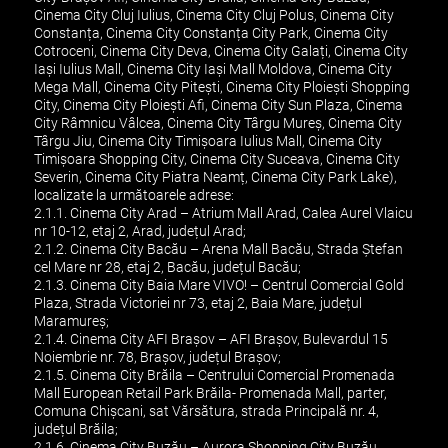
Cinema City Cluj Iulius, Cinema City Cluj Polus, Cinema City
Constanța, Cinema City Constanța City Park, Cinema City
Cotroceni, Cinema City Deva, Cinema City Galați, Cinema City
Iași Iulius Mall, Cinema City Iași Mall Moldova, Cinema City
Mega Mall, Cinema City Pitești, Cinema City Ploiești Shopping
City, Cinema City Ploiești Afi, Cinema City Sun Plaza, Cinema
City Râmnicu Vâlcea, Cinema City Târgu Mureș, Cinema City
Târgu Jiu, Cinema City Timișoara Iulius Mall, Cinema City
Timișoara Shopping City, Cinema City Suceava, Cinema City
Severin, Cinema City Piatra Neamț, Cinema City Park Lake),
localizate la următoarele adrese:
2.1.1. Cinema City Arad – Atrium Mall Arad, Calea Aurel Vlaicu
nr 10-12, etaj 2, Arad, județul Arad;
2.1.2. Cinema City Bacău – Arena Mall Bacău, Strada Ștefan
cel Mare nr 28, etaj 2, Bacău, județul Bacău;
2.1.3. Cinema City Baia Mare VIVO! – Centrul Comercial Gold
Plaza, Strada Victoriei nr 73, etaj 2, Baia Mare, județul
Maramureș;
2.1.4. Cinema City AFI Brașov – AFI Brașov, Bulevardul 15
Noiembrie nr. 78, Brașov, județul Brașov;
2.1.5. Cinema City Brăila – Centrului Comercial Promenada
Mall European Retail Park Brăila- Promenada Mall, parter,
Comuna Chişcani, sat Vărsătura, strada Principală nr. 4,
județul Brăila;
2.1.6. Cinema City Buzău – Aurora Shopping City Buzău,