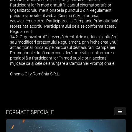
Participanților în mod gratuit în cadrul cinematografelor
Organizatorului menționate la punctul 2 din Regulament
precum și pe site-ul web al Cinema City, la adresa
www.cinemacity.ro. Participarea la Campania Promoțională
reprezintă acordul Participantului de a se conforma acestui
Regulament.
14.2. Organizatorul își rezervă dreptul de a aduce clarificări
sau modificări prezentului Regulament, prin încheierea unui
act adițional, oricând pe parcursul desfășurării Campaniei
Promoționale după cum consideră potrivit, cu informarea
prealabilă a Participanților, în mod public prin aceleași
mijloace ca și cele de anunțare a Campaniei Promoționale.
Cinema City România S.R.L.
FORMATE SPECIALE
PORNE