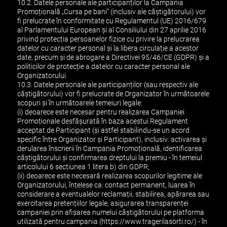
10.2. Datele personale ale participanților la Campania
Promoțională „Cursa pe bani” (inclusiv ale câștigătorului) vor
fi prelucrate în conformitate cu Regulamentul (UE) 2016/679
al Parlamentului European și al Consiliului din 27 aprilie 2016
privind protecția persoanelor fizice cu privire la prelucrarea
datelor cu caracter personal și la libera circulație a acestor
date, precum și de abrogare a Directivei 95/46/CE (GDPR) și a
politicilor de protecție a datelor cu caracter personal ale
Organizatorului.
10.3. Datele personale ale participanților (sau respectiv ale
câștigătorului) vor fi prelucrate de Organizator în următoarele
scopuri și în următoarele temeiuri legale:
(i) deoarece este necesar pentru realizarea Campaniei
Promoționale desfășurată în baza acestui Regulament
acceptat de Participant (și astfel stabilindu-se un acord
specific între Organizator și Participant), inclusiv: activarea și
derularea înscrierii în Campania Promoțională, identificarea
câștigătorului și confirmarea dreptului la premiu - în temeiul
articolului 6 secțiunea 1 litera b) din GDPR;
(ii) deoarece este necesară realizarea scopurilor legitime ale
Organizatorului, înțelese ca: contact permanent, luarea în
considerare a eventualelor reclamații, stabilirea, apărarea sau
exercitarea pretențiilor legale, asigurarea transparenței
campaniei prin afișarea numelui câștigătorului pe platforma
utilizată pentru campania (https://www.tragerilasorti.ro/) - în