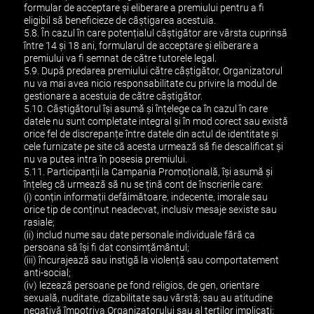
formular de acceptare și eliberare a premiului pentru a fi
eligibil să beneficieze de câștigarea acestuia.
5.8. În cazul în care potențialul câștigător are vârsta cuprinsă
între 14 și 18 ani, formularul de acceptare și eliberare a
premiului va fi semnat de către tutorele legal.
5.9. După predarea premiului către câștigător, Organizatorul
nu va mai avea nicio responsabilitate cu privire la modul de
gestionare a acestuia de către câștigător.
5.10. Câștigătorul își asumă și înțelege ca în cazul în care
datele nu sunt completate integral și în mod corect sau există
orice fel de discrepanțe între datele din actul de identitate și
cele furnizate pe site că acesta urmează să fie descalificat şi
nu va putea intra în posesia premiului.
5.11. Participanții la Campania Promoțională, își asumă și
înțeleg că urmează să nu se țină cont de înscrierile care:
(i) conțin informații defăimătoare, indecente, imorale sau
orice tip de conținut neadecvat, inclusiv mesaje sexiste sau
rasiale;
(ii) includ nume sau date personale individuale fără ca
persoana să își fi dat consimțământul;
(iii) încurajează sau instigă la violență sau comportatement
anti-social;
(iv) lezează persoane pe fond religios, de gen, orientare
sexuală, nuditate, dizabilitate sau vârstă; sau au atitudine
negativă împotriva Organizatorului sau al terților implicați;