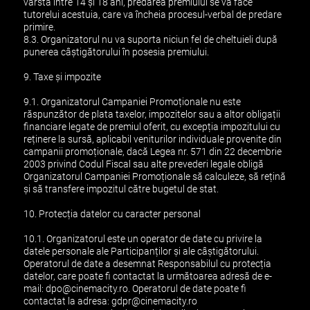
vârsta între 14 și 18 ani, predarea premiului se va face
tutorelui acestuia, care va încheia procesul-verbal de predare
primire.
8.3. Organizatorul nu va suporta niciun fel de cheltuieli după
punerea câștigătorului în posesia premiului.
9. Taxe și impozite
9.1. Organizatorul Campaniei Promoționale nu este
răspunzător de plata taxelor, impozitelor sau a altor obligații
financiare legate de premiul oferit, cu excepția impozitului cu
reținere la sursă, aplicabil veniturilor individuale provenite din
campanii promoționale, dacă Legea nr. 571 din 22 decembrie
2003 privind Codul Fiscal sau alte prevederi legale obligă
Organizatorul Campaniei Promoționale să calculeze, să rețină
și să transfere impozitul către bugetul de stat.
10. Protecția datelor cu caracter personal
10.1. Organizatorul este un operator de date cu privire la
datele personale ale Participanților și ale câștigătorului.
Operatorul de date a desemnat Responsabilul cu protecția
datelor, care poate fi contactat la următoarea adresă de e-
mail:
dpo@cinemacity.ro
. Operatorul de date poate fi
contactat la adresa:
gdpr@cinemacity.ro