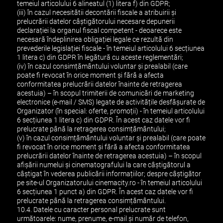
temeiul articolului 6 alineatul (1) litera f) din GDPR;
(iii) în cazul necesitătii decontării fiscale a atribuirii și
prelucrării datelor câștigătorului necesare depunerii
declarației la organul fiscal competent - deoarece este
necesară îndeplinirea obligației legale ce rezultă din
prevederile legislației fiscale - în temeiul articolului 6 secțiunea
1 litera c) din GDPR în legătură cu aceste reglementări;
(iv) în cazul consimțământului voluntar și prealabil (care
poate fi revocat în orice moment și fără a afecta
conformitatea prelucrării datelor înainte de retragerea
acestuia) – în scopul trimiterii de comunicări de marketing
electronice (e-mail / SMS) legate de activitățile desfășurate de
Organizator (în special: oferte, promoții) - în temeiul articolului
6 secțiunea 1 litera c) din GDPR. În acest caz datele vor fi
prelucrate până la retragerea consimțământului;
(v) în cazul consimțământului voluntar și prealabil (care poate
fi revocat în orice moment și fără a afecta conformitatea
prelucrării datelor înainte de retragerea acestuia) – în scopul
afișării numelui și cinematografului la care câștigătorul a
câștigat în vederea publicării informațiilor; despre câștigător
pe site-ul Organizatorului cinemacity.ro - în temeiul articolului
6 secțiunea 1 punct a) din GDPR. În acest caz datele vor fi
prelucrate până la retragerea consimțământului.
10.4. Datele cu caracter personal prelucrate sunt
următoarele: nume, prenume, e-mail și număr de telefon,