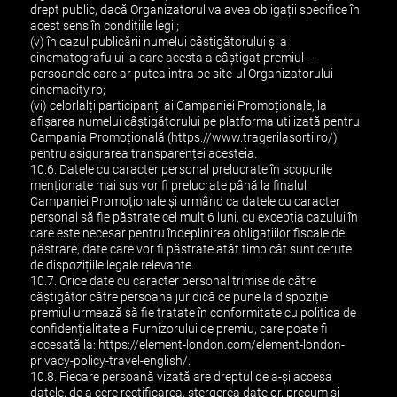
drept public, dacă Organizatorul va avea obligații specifice în
acest sens în condițiile legii;
(v) în cazul publicării numelui câștigătorului și a
cinematografului la care acesta a câștigat premiul –
persoanele care ar putea intra pe site-ul Organizatorului
cinemacity.ro;
(vi) celorlalți participanți ai Campaniei Promoționale, la
afișarea numelui câștigătorului pe platforma utilizată pentru
Campania Promoțională (https://www.tragerilasorti.ro/)
pentru asigurarea transparenței acesteia.
10.6. Datele cu caracter personal prelucrate în scopurile
menționate mai sus vor fi prelucrate până la finalul
Campaniei Promoționale și urmând ca datele cu caracter
personal să fie păstrate cel mult 6 luni, cu excepția cazului în
care este necesar pentru îndeplinirea obligațiilor fiscale de
păstrare, date care vor fi păstrate atât timp cât sunt cerute
de dispozițiile legale relevante.
10.7. Orice date cu caracter personal trimise de către
câștigător către persoana juridică ce pune la dispoziție
premiul urmează să fie tratate în conformitate cu politica de
confidențialitate a Furnizorului de premiu, care poate fi
accesată la: https://element-london.com/element-london-
privacy-policy-travel-english/.
10.8. Fiecare persoană vizată are dreptul de a-și accesa
datele, de a cere rectificarea, ștergerea datelor, precum și