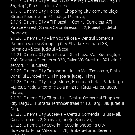
2.1.17. Cinema City Pitești VIVO! – Pitești, Calea București nr.
36, etaj 1, Pitești, județul Argeș;
2.1.18. Cinema City Ploiești – Shopping City, comuna Blejoi,
Strada Republicii nr. 76, județul Prahova;
2.1.19. Cinema City AFI Ploiești – Centrul Comercial AFI
Palace Ploiești, Strada Calomfirescu nr. 2, Ploiești, județul
Prahova;
2.1.20. Cinema City Râmnicu Vâlcea – Centrul Comercial
Râmnicu Vâlcea Shopping City, Strada Ferdinand 38,
Râmnicu Vâlcea, județul Vâlcea;
2.1.21. Cinema City Sun Plaza – Sun Plaza Mall București, nr.
83C, Șoseaua Olteniței nr 83C, Calea Văcărești nr. 391, etaj 1,
sectorul 4, București;
2.1.22. Cinema City Timișoara – Iulius Mall Timișoara, Piața
Consiliul Europei nr. 2, Timișoara, județul Timiș;
2.1.23. Cinema City Târgu Mureș, European Retail Park Târgu
Mureș, Strada Gheorghe Doja nr. 243, Târgu Mureș, județul
Mureș;
2.1.24. Cinema City Târgu Jiu – Centrul Comercial Shopping
City Târgu Jiu, Strada Termocentralei nr. 10, Târgu Jiu, județul
Gorj;
2.1.25. Cinema City Suceava – Centrul Comercial Iulius Mall,
Calea Unirii nr. 22, Suceava, județul Suceava;
2.1.26. Cinema City Severin – Severin Shopping City,
Bulevardul Mihai Viteazu nr. 78, Drobeta-Turnu Severin,