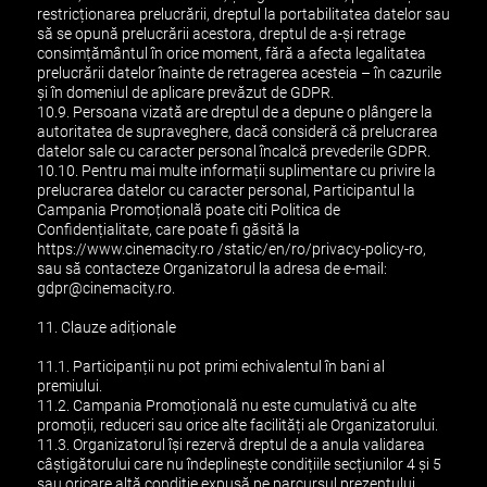
restricționarea prelucrării, dreptul la portabilitatea datelor sau
să se opună prelucrării acestora, dreptul de a-și retrage
consimțământul în orice moment, fără a afecta legalitatea
prelucrării datelor înainte de retragerea acesteia – în cazurile
și în domeniul de aplicare prevăzut de GDPR.
10.9. Persoana vizată are dreptul de a depune o plângere la
autoritatea de supraveghere, dacă consideră că prelucrarea
datelor sale cu caracter personal încalcă prevederile GDPR.
10.10. Pentru mai multe informații suplimentare cu privire la
prelucrarea datelor cu caracter personal, Participantul la
Campania Promoțională poate citi Politica de
Confidențialitate, care poate fi găsită la
https://www.cinemacity.ro /static/en/ro/privacy-policy-ro,
sau să contacteze Organizatorul la adresa de e-mail:
gdpr@cinemacity.ro
.
11. Clauze adiționale
11.1. Participanții nu pot primi echivalentul în bani al
premiului.
11.2. Campania Promoțională nu este cumulativă cu alte
promoții, reduceri sau orice alte facilități ale Organizatorului.
11.3. Organizatorul își rezervă dreptul de a anula validarea
câștigătorului care nu îndeplinește condițiile secțiunilor 4 și 5
sau oricare altă condiție expusă pe parcursul prezentului