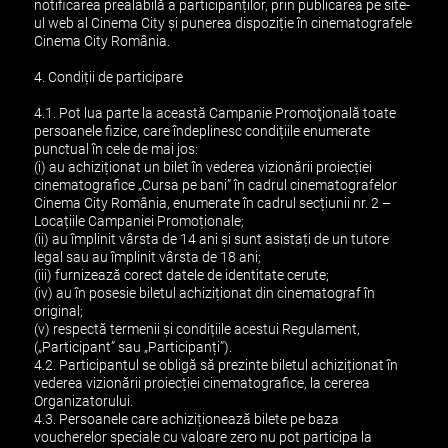
notificarea prealabilă a participanților, prin publicarea pe site-
ul web al Cinema City și punerea dispoziție în cinematografele
Cinema City România.
4. Condiții de participare
4.1. Pot lua parte la această Campanie Promoţională toate
persoanele fizice, care îndeplinesc condițiile enumerate
punctual în cele de mai jos:
(i) au achiziționat un bilet în vederea vizionării proiecției
cinematografice „Cursa pe bani” în cadrul cinematografelor
Cinema City România, enumerate în cadrul secțiunii nr. 2 –
Locațiile Campaniei Promoționale;
(ii) au împlinit vârsta de 14 ani și sunt asistați de un tutore
legal sau au împlinit vârsta de 18 ani;
(iii) furnizează corect datele de identitate cerute;
(iv) au în posesie biletul achiziționat din cinematograf în
original;
(v) respectă termenii și condițiile acestui Regulament,
(„Participant” sau „Participanți”).
4.2. Participantul se obligă să prezinte biletul achiziționat în
vederea vizionării proiecției cinematografice, la cererea
Organizatorului.
4.3. Persoanele care achiziționează bilete pe baza
voucherelor speciale cu valoare zero nu pot participa la