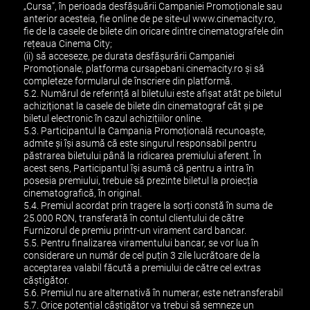
„Cursa”, în perioada desfășuării Campaniei Promoționale sau
anterior acesteia, fie online de pe site-ul www.cinemacity.ro,
fie de la casele de bilete din oricare dintre cinematografele din
rețeaua Cinema City;
(ii) să acceseze, pe durata desfășurării Campaniei
Promoționale, platforma cursapebani.cinemacity.ro și să
completeze formularul de înscriere din platformă.
5.2. Numărul de referință al biletului este afișat atât pe biletul
achiziționat la casele de bilete din cinematograf cât și pe
biletul electronic în cazul achizițiilor online.
5.3. Participantul la Campania Promoțională recunoaște,
admite și își asumă că este singurul responsabil pentru
păstrarea biletului până la ridicarea premiului aferent. În
acest sens, Participantul își asumă că pentru a intra în
posesia premiului, trebuie să prezinte biletul la proiecția
cinematografică, în original.
5.4. Premiul acordat prin tragere la sorți constă în suma de
25.000 RON, transferată în contul clientului de către
Furnizorul de premiu printr-un virament card bancar.
5.5. Pentru finalizarea viramentului bancar, se vor lua în
considerare un număr de cel puțin 3 zile lucrătoare de la
acceptarea valabil făcută a premiului de către cel extras
căștigător.
5.6. Premiul nu are alternativă în numerar, este netransferabil
5.7. Orice potențial câștigător va trebui să semneze un