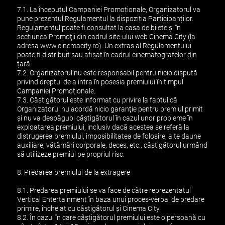
7.1. La începutul Campaniei Promoționale, Organizatorul va
pune prezentul Regulamentul la dispoziția Participanților.
Regulamentul poate fi consultat la casa de bilete și în
secțiunea Promoţii din cadrul site-ului web Cinema City (la
adresa www.cinemacity.ro). Un extras al Regulamentului
poate fi distribuit sau afișat în cadrul cinematografelor din
țară.
7.2. Organizatorul nu este responsabil pentru nicio dispută
privind dreptul de a intra în posesia premiului în timpul
Campaniei Promoționale.
7.3. Câștigătorul este informat cu privire la faptul că
Organizatorul nu acordă nicio garanţie pentru premiul primit
şi nu va despăgubi câştigătorul în cazul unor probleme în
exploatarea premiului, inclusiv dacă acestea se referă la
distrugerea premiului, imposibilitatea de folosire, alte daune
auxiliare, vătămări corporale, deces, etc., câştigătorul urmând
să utilizeze premiul pe propriul risc.
8. Predarea premiului de la extragere
8.1. Predarea premiului se va face de către reprezentatul
Vertical Entertainment în baza unui proces-verbal de predare
primire, încheiat cu câștigătorul și Cinema City.
8.2. În cazul în care câștigătorul premiului este o persoană cu