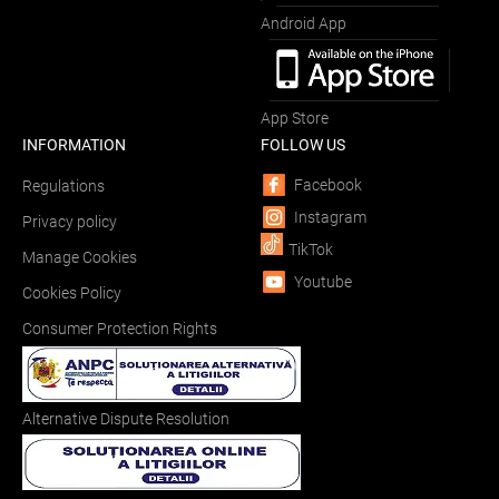
Android App
App Store
INFORMATION
FOLLOW US
Facebook
Regulations
Instagram
Privacy policy
TikTok
Manage Cookies
Youtube
Cookies Policy
Consumer Protection Rights
Alternative Dispute Resolution