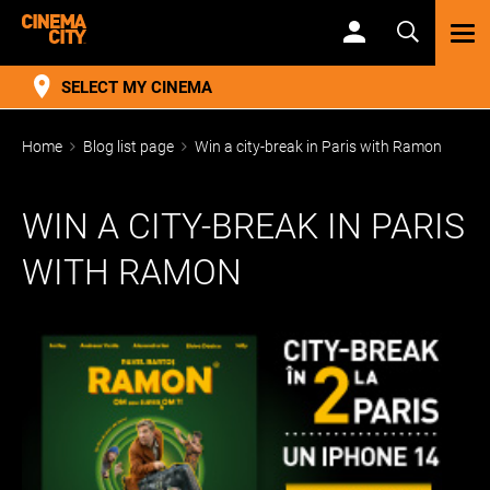
TOG
NAV
SELECT MY CINEMA
Home
Blog list page
Win a city-break in Paris with Ramon
WIN A CITY-BREAK IN PARIS
WITH RAMON