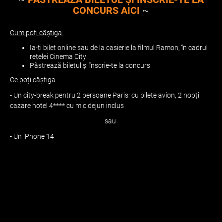
CONCURS AICI
~
Cum poți câștiga:
Ia-ți bilet online sau de la casierie la filmul Ramon, în cadrul
rețelei Cinema City
Păstrează biletul și înscrie-te la concurs
Ce poți câștiga:
- Un city-break pentru 2 persoane Paris: cu bilete avion, 2 nopți
cazare hotel 4**** cu mic dejun inclus
sau
- Un iPhone 14