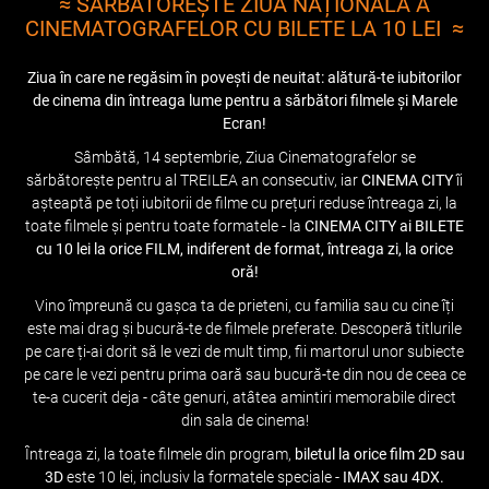
≈ SĂRBĂTOREȘTE ZIUA NAȚIONALĂ A
CINEMATOGRAFELOR CU BILETE LA 10 LEI ≈
Ziua în care ne regăsim în povești de neuitat: alătură-te iubitorilor
de cinema din întreaga lume pentru a sărbători filmele și Marele
Ecran!
Sâmbătă, 14 septembrie, Ziua Cinematografelor se
sărbătorește pentru al TREILEA an consecutiv, iar
CINEMA CITY
îi
așteaptă pe toți iubitorii de filme cu prețuri reduse întreaga zi, la
toate filmele și pentru toate formatele - la
CINEMA CITY ai BILETE
cu 10 lei la orice FILM, indiferent de format, întreaga zi, la orice
oră!
Vino împreună cu gașca ta de prieteni, cu familia sau cu cine îți
este mai drag și bucură-te de filmele preferate. Descoperă titlurile
pe care ți-ai dorit să le vezi de mult timp, fii martorul unor subiecte
pe care le vezi pentru prima oară sau bucură-te din nou de ceea ce
te-a cucerit deja - câte genuri, atâtea amintiri memorabile direct
din sala de cinema!
Întreaga zi, la toate filmele din program,
biletul la orice film 2D sau
3D
este 10 lei, inclusiv la formatele speciale -
IMAX sau 4DX.