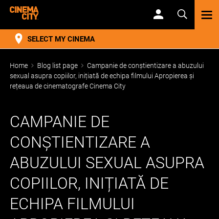
TOG
NAV
SELECT MY CINEMA
Home
Blog list page
Campanie de conștientizare a abuzului
sexual asupra copiilor, inițiată de echipa filmului Apropierea și
rețeaua de cinematografe Cinema City
CAMPANIE DE
CONȘTIENTIZARE A
ABUZULUI SEXUAL ASUPRA
COPIILOR, INIȚIATĂ DE
ECHIPA FILMULUI