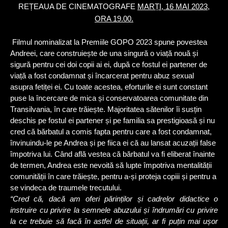
REȚEAUA DE CINEMATOGRAFE
MARȚI, 16 MAI 2023,
ORA 19.00.
Filmul nominalizat la Premiile GOPO 2023 spune povestea
Andreei, care construiește de una singură o viață nouă și
sigură pentru cei doi copii ai ei, după ce fostul ei partener de
viață a fost condamnat și încarcerat pentru abuz sexual
asupra fetiței ei. Cu toate acestea, eforturile ei sunt constant
puse la încercare de mica și conservatoarea comunitate din
Transilvania, în care trăiește. Majoritatea sătenilor îi susțin
deschis pe fostul ei partener și pe familia sa prestigioasă și nu
cred că bărbatul a comis fapta pentru care a fost condamnat,
învinuindu-le pe Andrea și pe fiica ei că au lansat acuzații false
împotriva lui. Când află vestea că bărbatul va fi eliberat înainte
de termen, Andrea este nevoită să lupte împotriva mentalității
comunității în care trăiește, pentru a-și proteja copiii și pentru a
se vindeca de traumele trecutului.
“Cred că, dacă am oferi părinților și cadrelor didactice o
instruire cu privire la semnele abuzului și îndrumări cu privire
la ce trebuie să facă în astfel de situații, ar fi puțin mai ușor