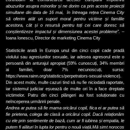
abuzurilor asupra minorilor și ne dorim ca prin aceste proiecții
simultane din data de 16 mai, în întreaga rețea Cinema City
să oferim atât un suport moral pentru victime și familile
acestora, cât și o resursă pentru toți cei care doresc să
conștientizeze impactul și dimensiunea acestei probleme”.
–
Ioana Ionescu, Director de marketing Cinema City
Statisticile arată în Europa unul din cinci copii cade pradă
violului sau agresiunilor sexuale, iar adesea agresorul este o
persoană din anturajul apropiat (59% cunoscuți, 34% membri
ai familiei, doar 7% necunoscuți, sursa:
https://www.rainn.org/statistics/perpetrators-sexual-violence).
Din acest motiv, multe cazuri tind să nu fie niciodată raportate,
iar sistemul judiciar eșuează de multe ori în a face dreptate
victimelor. Patru din cinci plângeri au fost soluționate cu
neînceperea urmăririi penale.
Andrea ar putea să fie mama oricărui copil, fiica ei ar putea să
fie prietena, colega de clasă a oricărui copil. Dacă relaționăm
cu ele prin sentimente de bază, cum ar fi iubirea și empatia, le
putem fi alături în lupta lor pentru o nouă viață.Mă simt norocos