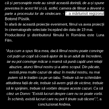
că și personajele mele au simțit această dorință, de a-și spune
povestea în acest fel și că, astfel, camera de filmat a devenit o
”,
a mărturisit regizorul
parte a procesului lor de vindecare. -
Botond Püsök.
În afară de această proiecție eveniment, filmul va avea proiecții
în cinematografe selectate începând din data de 19 mai.
Producătorul și distribuitorul filmului în România este Luna
Film.
“Așa cum a spus fiica mea, dacă filmul nostru poate convinge
cel puțin un copil să ceară ajutor de la un adult de încredere,
iar eu pot convinge măcar o mamă să pună capăt unei relații
abuzive, atunci filmul nostru și-a atins scopul. Din păcate,
există prea multe cazuri de abuz în mediul nostru, nu mai
putem să le tratăm ca pe un tabu. Trebuie să ne schimbăm
atitudinea față de ele, trebuie să avem grijă de victime, trebuie
să le sprijinim, trebuie să vorbim despre aceste cazuri. Ca să
citez un Domn: "Există lucruri despre care nu se poate vorbi.
În schimb, există lucruri care nu pot fi ținute sub tăcere".”,
a
concluzionat Andrea.