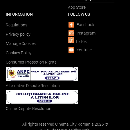
App Store
INFORMATION
FOLLOW US
Facebook
Regulations
Instagram
Privacy policy
TikTok
Manage Cookies
Youtube
Cookies Policy
Consumer Protection Rights
Alternative Dispute Resolution
Online Dispute Resolution
All rights reserved Cinema City Romania
2026
©