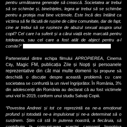
pentru următoarea generație să crească. Societatea ar trebui
să se schimbe și, bineînțeles, legea ar trebui să se schimbe
pentru a proteja mai bine victimele. Este încă des întâlnit ca
victima să fie făcută de rușine de către comunitate, dar de fapt,
cine ar trebui să se rușineze de abuzul sexual asupra unui
copil? Cel care l-a suferit și a cărui viață este marcată pentru
totdeauna, sau cel care a fost atât de abject pentru a-l
comite?”
a declarat Andrea, protagonista documentarului.
Parteneriatul dintre echipa filmului
APROPIEREA
, Cinema
Magic FM, publicația Zile și Nopți și persoanele
City,
reprezentative din cât mai multe domenii
își propune să
deschidă o discuție despre această problemă cu care
societatea se confruntă la un nivel îngrijorător. În România, 3%
din adolescenții din România au declarat că au fost victimele
unui viol în 2019, conform unui studiu Salvați Copiii.
“Povestea Andreei și tot ce reprezintă ea ne-a emoționat
profund și totodată ne-a impulsionat și ne-a determinat să o
susținem. Știm că stă în puterea noastră, a fiecăruia, să
contribuim la comunicarea acestei campanii împotriva