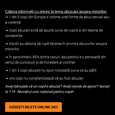
Câteva informații cu privire la tema abuzului asupra minorilor:
⇒
1 din 5 copii din Europa e victima unei forme de abuz sexual sau
a violenței
⇒
Copii abuzați evită să spună cuiva de rușine și din teama de
consecințe
⇒
Adulții au datoria să rupă tăcerea în privința abuzurilor asupra
minorilor
⇒
În aproximativ 85% dintre cazuri, abuzatorul e o persoană din
certul de cunoscuți și de încredere al victimei
⇒
1 din 3 copii abuzați nu spun niciodată cuiva ce au pățit
⇒
Unii copii nu conștientizează că au fost abuzați
Aveți bănuiala că un copil e abuzat? Aveți nevoie de ajutor? Sunați
la 119 - Numărul unic național pentru copii
=
GĂSEȘTI BILETE ONLINE AICI