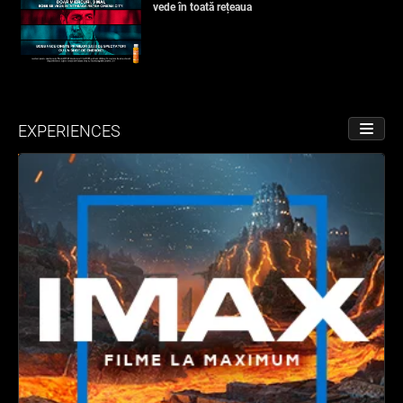
vede în toată rețeaua
EXPERIENCES
TOGGL