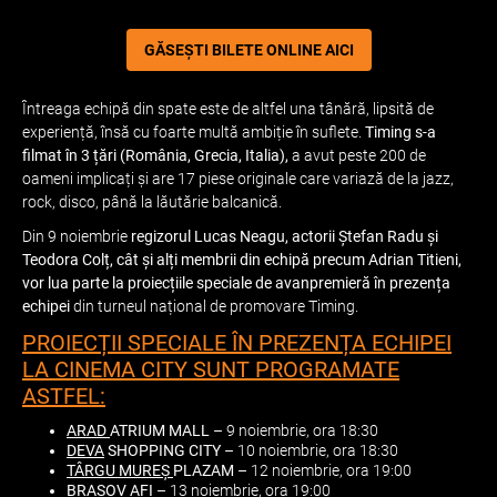
GĂSEȘTI BILETE ONLINE AICI
Întreaga echipă din spate este de altfel una tânără, lipsită de
experiență, însă cu foarte multă ambiție în suflete.
Timing s-a
filmat în 3 țări (România, Grecia, Italia),
a avut peste 200 de
oameni implicați și are 17 piese originale care variază de la jazz,
rock, disco, până la lăutărie balcanică.
Din 9 noiembrie
regizorul Lucas Neagu, actorii Ștefan Radu și
Teodora Colț, cât și alți membrii din echipă precum Adrian Titieni,
vor lua parte la proiecțiile speciale de avanpremieră în prezența
echipei
din turneul național de promovare Timing.
PROIECȚII SPECIALE ÎN PREZENȚA ECHIPEI
LA CINEMA CITY SUNT PROGRAMATE
ASTFEL:
ARAD
ATRIUM MALL
– 9 noiembrie, ora 18:30
DEVA
SHOPPING CITY
– 10 noiembrie, ora 18:30
TÂRGU MUREȘ
PLAZAM
– 12 noiembrie, ora 19:00
BRAȘOV
AFI
– 13 noiembrie, ora 19:00