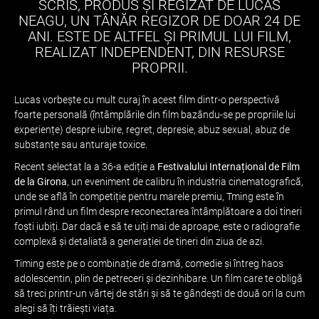
SCRIS, PRODUS ȘI REGIZAT DE LUCAS
NEAGU, UN TÂNĂR REGIZOR DE DOAR 24 DE
ANI. ESTE DE ALTFEL ȘI PRIMUL LUI FILM,
REALIZAT INDEPENDENT, DIN RESURSE
PROPRII.
Lucas vorbește cu mult curaj în acest film dintr-o perspectivă
foarte personală (întâmplările din film bazându-se pe propriile lui
experiențe) despre iubire, regret, depresie, abuz sexual, abuz de
substanțe sau anturaje toxice.
Recent selectat la a 36-a ediție a
Festivalului Internațional de Film
de la Girona
, un eveniment de calibru în industria cinematografică,
unde se află în competiție pentru marele premiu, Tming este în
primul rând un film despre reconectarea întâmplătoare a doi tineri
foști iubiți. Dar dacă e să te uiți mai de aproape, este o radiografie
complexă și detaliată a generației de tineri din ziua de azi.
Timing este pe o combinație de dramă, comedie și întreg haos
adolescentin, plin de petreceri și dezinhibare. Un film care te obligă
să treci printr-un vârtej de stări și să te gândești de două ori la cum
alegi să îți trăiești viața.