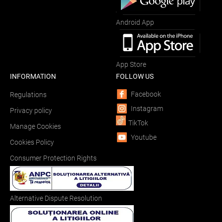
Android App
App Store
INFORMATION
FOLLOW US
Facebook
Regulations
Instagram
Privacy policy
TikTok
Manage Cookies
Youtube
Cookies Policy
Consumer Protection Rights
Alternative Dispute Resolution