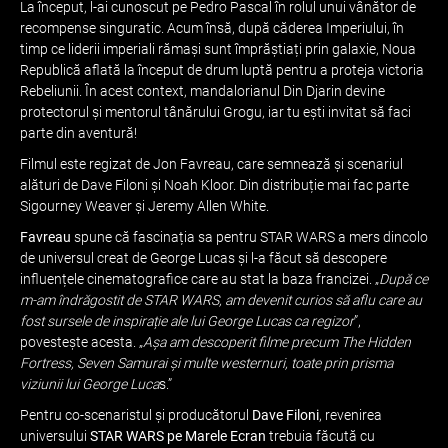
La început, l-ai cunoscut pe Pedro Pascal în rolul unui vânător de
recompense singuratic. Acum însă, după căderea Imperiului, în
timp ce liderii imperiali rămași sunt împrăștiați prin galaxie, Noua
Republică aflată la început de drum luptă pentru a proteja victoria
Rebeliunii. În acest context, mandalorianul Din Djarin devine
protectorul și mentorul tânărului Grogu, iar tu ești invitat să faci
parte din aventură!
Filmul este regizat de Jon Favreau, care semnează și scenariul
alături de Dave Filoni și Noah Kloor. Din distribuție mai fac parte
Sigourney Weaver și Jeremy Allen White.
Favreau
spune că fascinația sa pentru STAR WARS a mers dincolo
de universul creat de George Lucas și l-a făcut să descopere
influențele cinematografice care au stat la baza francizei. „
După ce
m-am îndrăgostit de STAR WARS, am devenit curios să aflu care au
fost sursele de inspirație ale lui George Lucas ca regizor
”,
povestește acesta. „
Așa am descoperit filme precum The Hidden
Fortress, Seven Samurai și multe westernuri, toate prin prisma
viziunii lui George Luca
s.”
Pentru co-scenaristul și producătorul
Dave Filoni
, revenirea
universului
STAR WARS pe Marele Ecran
trebuia făcută cu