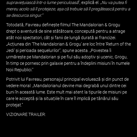
supraviețuiască într-o lume periculoasă
”, explică el. „
Nu va putea fi
mereu acolo să îl protejeze, așa că trebuie să îl pregătească pentru a
se descurca singur.”
Totodată, Favreau definește filmul The Mandalorian & Grogu
drept o aventură de sine stătătoare, concepută pentru a atrage
atât noii spectatori, cât și fanii de lungă durată ai francizei.
„Acțiunea din ‘The Mandalorian & Grogu’ are loc între ‘Return of the
Jedi’ și perioada sequelurilor”, spune acesta. „Povestea îi
urmărește pe Mandalorian și pe fiul său adoptiv și ucenic, Grogu,
în timp ce pornesc prin galaxie pentru a îndeplini misiuni în numele
Noii Republici.”
Potrivit lui Favreau, personajul principal evoluează și din punct de
vedere moral: „Mandalorianul devine mai degrabă unul dintre cei
buni în această lume. Este mult mai atent la tipurile de misiuni pe
care le acceptă și la situațiile în care îl implică pe tânărul său
protejat.”
VIZIONARE TRAILER: