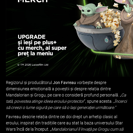
Regizorul și producătorul
Jon Favreau
vorbește despre
dimensiunea emoțională a poveștii și despre relația dintre
Mandalorian și Grogu, pe care o consideră profund personală. „
Ca
tată, povestea atinge ideea eroului-protector
”, spune acesta. „
Încerci
să creezi o lume sigură pe care să o lași generației următoare.”
Favreau descrie relația dintre cei doi drept un arhetip clasic al
eroului, inspirat din tradițiile care au stat la baza universului Star
Wars încă de la început.
„Mandalorianul îl învață pe Grogu cum să