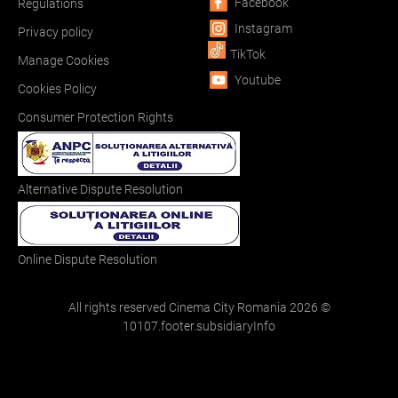
Facebook
Regulations
Instagram
Privacy policy
TikTok
Manage Cookies
Youtube
Cookies Policy
Consumer Protection Rights
Alternative Dispute Resolution
Online Dispute Resolution
All rights reserved Cinema City Romania
2026
©
10107.footer.subsidiaryInfo