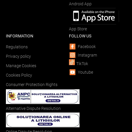
Android App
App Store
INFORMATION
FOLLOW US
Facebook
Regulations
Instagram
Privacy policy
TikTok
Manage Cookies
Youtube
Cookies Policy
Consumer Protection Rights
Alternative Dispute Resolution
Online Dispute Resolution