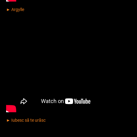
► Argylle
► Iubesc să te urăsc