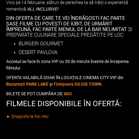
Vino pe 14 februarie, alături de perechea ta să trăiți o experiență
romantică
ALL INCLUSIVE!
DIN OFERTA DE CARE TE VEI ÎNDRĂGOSTI FAC PARTE
ȘASE FILME CU POVEȘTI DE IUBIT, DE URMĂRIT
ÎMPREUNĂ, FAC PARTE MENIUL DE LA BAR NELIMITAT
ȘI
PREPARATE CULINARE SPECIALE PREGĂTITE PE LOC:
BURGERI GOURMET
DESERT PAVLOVA
Accesul se face în zona VIP cu 30 de minute înainte de începerea
filmului
OFERTA VALABILĂ DOAR ÎN LOCAȚIILE CINEMA CITY VIP din
București PARK LAKE
și
Timișoara IULIUS TOWN
.
BILETE SE POT CUMPĂRA DE
AICI
FILMELE DISPONIBILE ÎN OFERTĂ:
► Dragoste la foc mic: