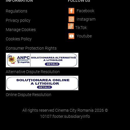
INFORMATION
FOLLOW US
Facebook
Regulations
Instagram
Privacy policy
TikTok
Manage Cookies
Youtube
Cookies Policy
Consumer Protection Rights
Alternative Dispute Resolution
Online Dispute Resolution
All rights reserved Cinema City Romania
2026
©
10107.footer.subsidiaryInfo