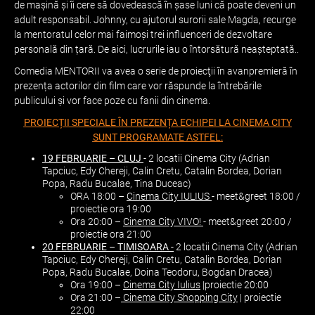
de mașină și îi cere să dovedească în șase luni că poate deveni un
adult responsabil. Johnny, cu ajutorul surorii sale Magda, recurge
la mentoratul celor mai faimoși trei influenceri de dezvoltare
personală din țară. De aici, lucrurile iau o întorsătură neașteptată..
Comedia MENTORII va avea o serie de proiecţii în avanpremieră în
prezența actorilor din film care vor răspunde la întrebările
publicului și vor face poze cu fanii din cinema.
PROIECȚII SPECIALE ÎN PREZENȚA ECHIPEI LA CINEMA CITY
SUNT PROGRAMATE ASTFEL:
19 FEBRUARIE – CLUJ
- 2 locatii Cinema City (Adrian
Tapciuc, Edy Chereji, Calin Cretu, Catalin Bordea, Dorian
Popa, Radu Bucalae, Tina Duceac)
ORA 18:00 –
Cinema City IULIUS
- meet&greet 18:00 /
proiectie ora 19:00
Ora 20:00 –
Cinema City VIVO!
- meet&greet 20:00 /
proiectie ora 21:00
20 FEBRUARIE – TIMISOARA -
2 locatii Cinema City (Adrian
Tapciuc, Edy Chereji, Calin Cretu, Catalin Bordea, Dorian
Popa, Radu Bucalae, Doina Teodoru, Bogdan Dracea)
Ora 19:00 –
Cinema City Iulius
|proiectie 20:00
Ora 21:00 –
Cinema City Shopping City
| proiectie
22:00