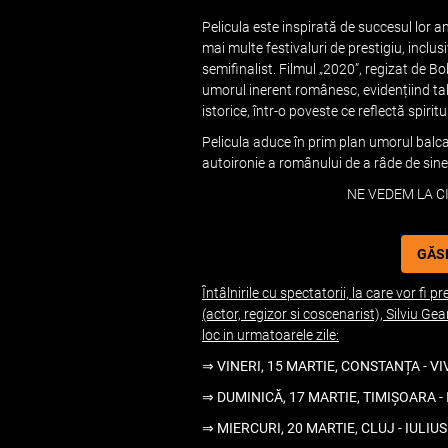
Pelicula este inspirată de succesul lor ant
mai multe festivaluri de prestigiu, inclu
semifinalist. Filmul „2020”, regizat de 
umorul inerent românesc, evidențiind tal
istorice, într-o poveste ce reflectă spirit
Pelicula aduce în prim plan umorul balcan
autoironie a românului de a râde de sine î
NE VEDEM LA CI
GĂSE
Întâlnirile cu spectatorii, la care vor f
(actor, regizor si coscenarist), Silviu
loc in urmatoarele zile:
⇒ VINERI, 15 MARTIE, CONSTANȚA - VI
⇒ DUMINICĂ, 17 MARTIE, TIMIȘOARA - 
⇒ MIERCURI, 20 MARTIE, CLUJ - IULIU