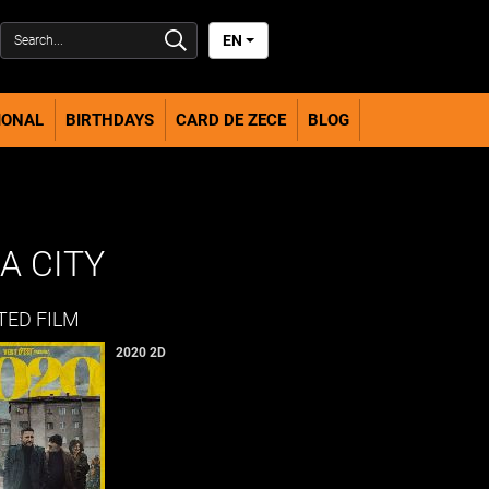
EN
IONAL
BIRTHDAYS
CARD DE ZECE
BLOG
A CITY
TED FILM
2020 2D