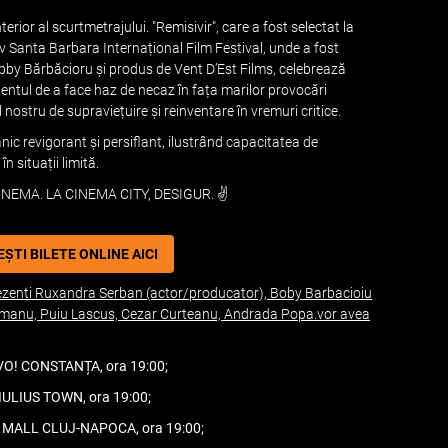
erior al scurtmetrajului. "Remisivir", care a fost selectat la
siv Santa Barbara Internațional Film Festival, unde a fost
Bobby Bărbăcioru și produs de Vent D’Est Films, celebrează
entul de a face haz de necaz în fața marilor provocări
ul nostru de supraviețuire și reinventare în vremuri critice.
ic revigorant și persiflant, ilustrând capacitatea de
n situații limită.
NEMA. LA CINEMA CITY, DESIGUR. ✌️
ȘTI BILETE ONLINE AICI
i prezenti Ruxandra Serban (actor/producator), Boby Barbacioiu
 Geamanu, Puiu Lascus, Cezar Curteanu, Andrada Popa.vor avea
VO! CONSTANȚA, ora 19:00;
IULIUS TOWN, ora 19:00;
S MALL CLUJ-NAPOCA, ora 19:00;