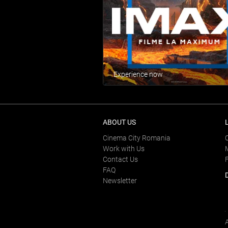
Experience now
ABOUT US
Cinema City Romania
Work with Us
Contact Us
FAQ
Newsletter