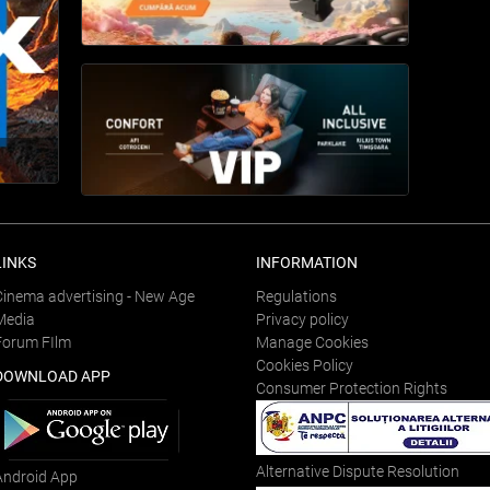
LINKS
INFORMATION
Cinema advertising - New Age
Regulations
Media
Privacy policy
Forum FIlm
Manage Cookies
Cookies Policy
DOWNLOAD APP
Consumer Protection Rights
Alternative Dispute Resolution
Android App