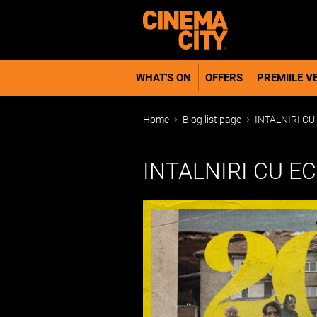
WHAT'S ON
OFFERS
PREMIILE VE
Home
Blog list page
INTALNIRI CU
INTALNIRI CU E